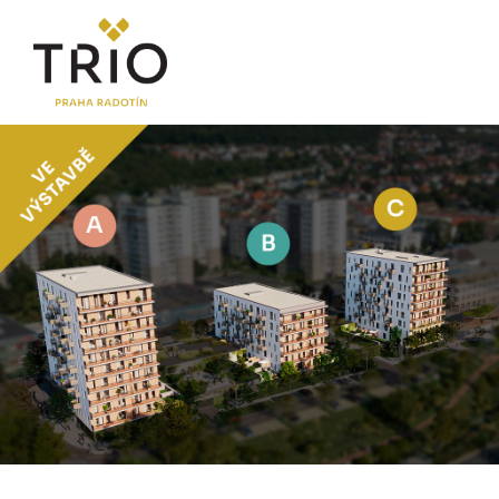
O PROJEKTU
Proč TRIO Radotín
FAQ sekce
Novinky
Postup koupě a financování
LOKALITA
CENÍK
Byty