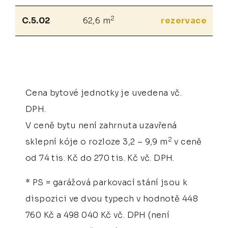
2
C.5.02
62,6 m
rezervace
Cena bytové jednotky je uvedena vč.
DPH.
V ceně bytu není zahrnuta uzavřená
2
sklepní kóje o rozloze 3,2 – 9,9 m
v ceně
od 74 tis. Kč do 270 tis. Kč vč. DPH.
* PS = garážová parkovací stání jsou k
dispozici ve dvou typech v hodnotě 448
760 Kč a 498 040 Kč vč. DPH (není