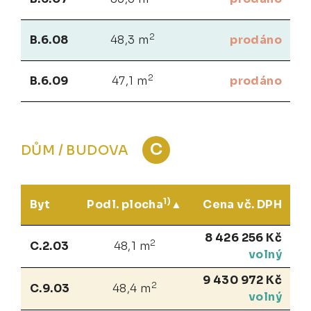
2
B.6.08
48,3 m
prodáno
2
B.6.09
47,1 m
prodáno
C
DŮM / BUDOVA
1)
Byt
Podl. plocha
Cena vč. DPH
8 426 256 Kč
2
C.2.03
48,1 m
volný
9 430 972 Kč
2
C.9.03
48,4 m
volný