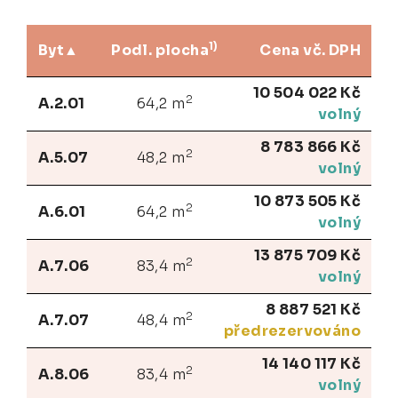
1)
Byt
Podl. plocha
Cena vč. DPH
10 504 022 Kč
2
A.2.01
64,2 m
volný
8 783 866 Kč
2
A.5.07
48,2 m
volný
10 873 505 Kč
2
A.6.01
64,2 m
volný
13 875 709 Kč
2
A.7.06
83,4 m
volný
8 887 521 Kč
2
A.7.07
48,4 m
předrezervováno
14 140 117 Kč
2
A.8.06
83,4 m
volný