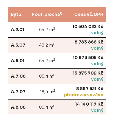
1)
Byt
Podl. plocha
Cena vč. DPH
10 504 022 Kč
2
A.2.01
64,2 m
volný
8 783 866 Kč
2
A.5.07
48,2 m
volný
10 873 505 Kč
2
A.6.01
64,2 m
volný
13 875 709 Kč
2
A.7.06
83,4 m
volný
8 887 521 Kč
2
A.7.07
48,4 m
předrezervováno
14 140 117 Kč
2
A.8.06
83,4 m
volný