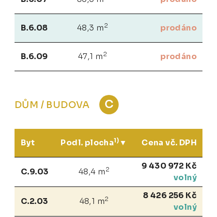
2
B.6.08
48,3 m
prodáno
2
B.6.09
47,1 m
prodáno
C
DŮM / BUDOVA
1)
Byt
Podl. plocha
Cena vč. DPH
9 430 972 Kč
2
C.9.03
48,4 m
volný
8 426 256 Kč
2
C.2.03
48,1 m
volný