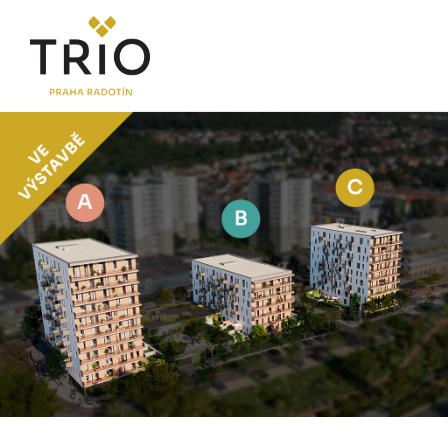
O PROJEKTU
Proč TRIO Radotín
FAQ sekce
Novinky
Postup koupě a financování
LOKALITA
CENÍK
Byty