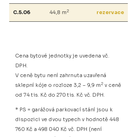
2
C.5.06
44,8 m
rezervace
Cena bytové jednotky je uvedena vč.
DPH.
V ceně bytu není zahrnuta uzavřená
2
sklepní kóje o rozloze 3,2 – 9,9 m
v ceně
od 74 tis. Kč do 270 tis. Kč vč. DPH.
* PS = garážová parkovací stání jsou k
dispozici ve dvou typech v hodnotě 448
760 Kč a 498 040 Kč vč. DPH (není