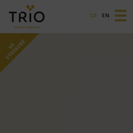
☰
CS
EN
O PROJEKTU
Proč TRIO Radotín
FAQ sekce
Novinky
Postup koupě a financování
LOKALITA
CENÍK
Byty