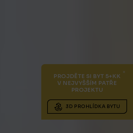
×
PROJDĚTE SI BYT 5+KK
V NEJVYŠŠÍM PATŘE
PROJEKTU
3D PROHLÍDKA BYTU