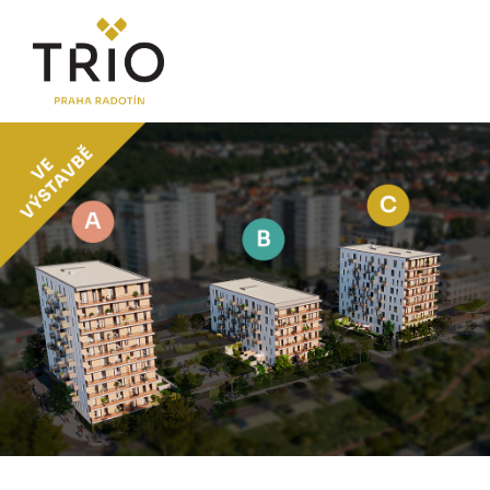
O PROJEKTU
Proč TRIO Radotín
FAQ sekce
Novinky
Postup koupě a financování
LOKALITA
CENÍK
Byty