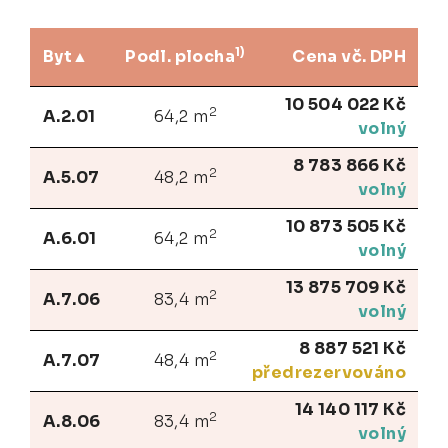
1)
Byt
Podl. plocha
Cena vč. DPH
10 504 022 Kč
2
A.2.01
64,2 m
volný
8 783 866 Kč
2
A.5.07
48,2 m
volný
10 873 505 Kč
2
A.6.01
64,2 m
volný
13 875 709 Kč
2
A.7.06
83,4 m
volný
8 887 521 Kč
2
A.7.07
48,4 m
předrezervováno
14 140 117 Kč
2
A.8.06
83,4 m
volný