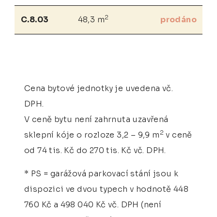
2
C.8.03
48,3 m
prodáno
Cena bytové jednotky je uvedena vč.
DPH.
V ceně bytu není zahrnuta uzavřená
2
sklepní kóje o rozloze 3,2 – 9,9 m
v ceně
od 74 tis. Kč do 270 tis. Kč vč. DPH.
* PS = garážová parkovací stání jsou k
dispozici ve dvou typech v hodnotě 448
760 Kč a 498 040 Kč vč. DPH (není