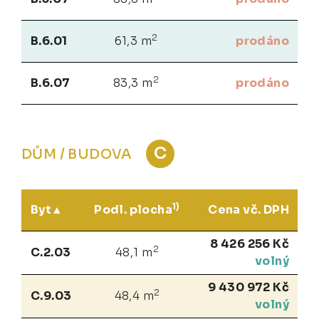
2
B.6.01
61,3 m
prodáno
2
B.6.07
83,3 m
prodáno
C
DŮM / BUDOVA
1)
Byt
Podl. plocha
Cena vč. DPH
8 426 256 Kč
2
C.2.03
48,1 m
volný
9 430 972 Kč
2
C.9.03
48,4 m
volný