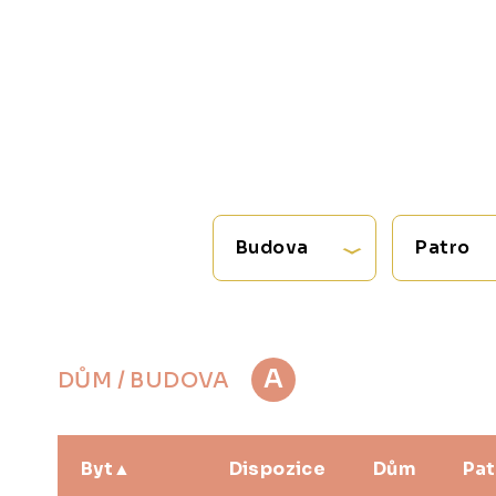
Budova
Patro
A
DŮM / BUDOVA
Byt
Dispozice
Dům
Pat