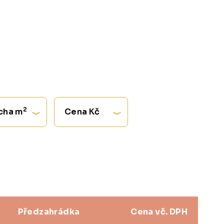
2
cha m
Cena Kč
Předzahrádka
Cena vč. DPH