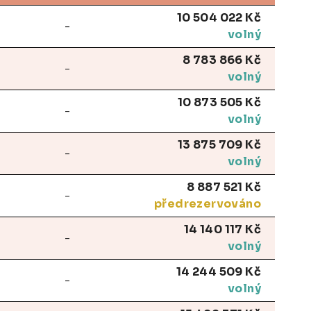
10 504 022 Kč
-
volný
8 783 866 Kč
-
volný
10 873 505 Kč
-
volný
13 875 709 Kč
-
volný
8 887 521 Kč
-
předrezervováno
14 140 117 Kč
-
volný
14 244 509 Kč
-
volný