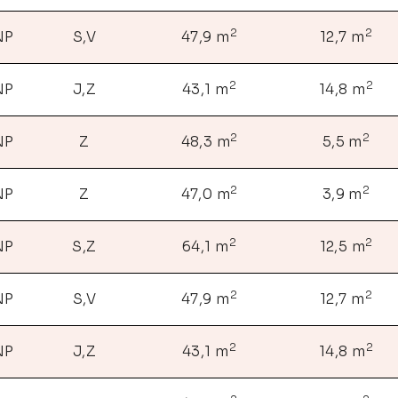
2
2
NP
S,V
47,9 m
12,7 m
2
2
NP
J,Z
43,1 m
14,8 m
2
2
NP
Z
48,3 m
5,5 m
2
2
NP
Z
47,0 m
3,9 m
2
2
NP
S,Z
64,1 m
12,5 m
2
2
NP
S,V
47,9 m
12,7 m
2
2
NP
J,Z
43,1 m
14,8 m