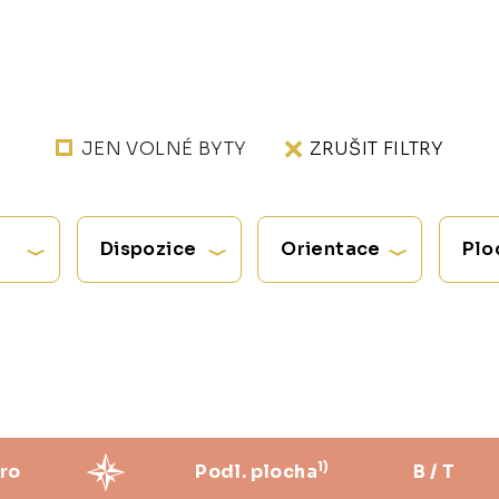
JEN VOLNÉ BYTY
ZRUŠIT FILTRY
Dispozice
Orientace
Plo
1)
ro
Podl. plocha
B / T