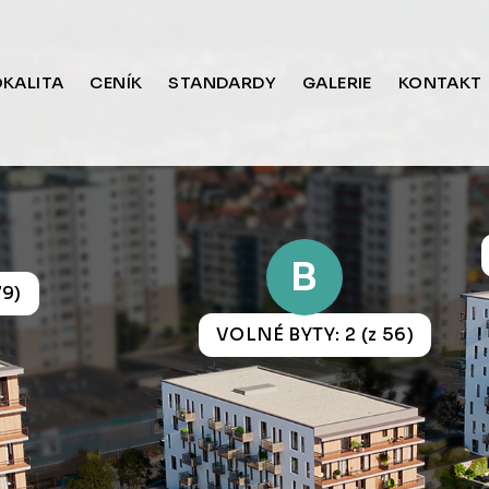
OKALITA
CENÍK
STANDARDY
GALERIE
KONTAKT
B
79)
VOLNÉ BYTY: 2 (z 56)