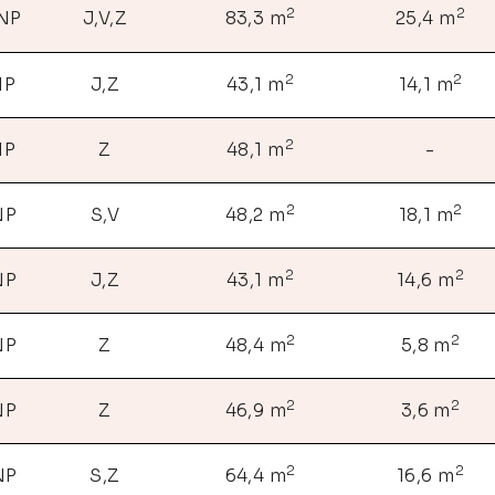
2
2
 NP
J,V,Z
83,3 m
25,4 m
2
2
NP
J,Z
43,1 m
14,1 m
2
NP
Z
48,1 m
-
2
2
NP
S,V
48,2 m
18,1 m
2
2
NP
J,Z
43,1 m
14,6 m
2
2
NP
Z
48,4 m
5,8 m
2
2
NP
Z
46,9 m
3,6 m
2
2
NP
S,Z
64,4 m
16,6 m