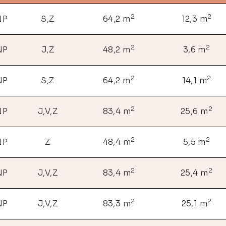
2
2
NP
S,Z
64,2 m
12,3 m
2
2
NP
J,Z
48,2 m
3,6 m
2
2
NP
S,Z
64,2 m
14,1 m
2
2
NP
J,V,Z
83,4 m
25,6 m
2
2
NP
Z
48,4 m
5,5 m
2
2
NP
J,V,Z
83,4 m
25,4 m
2
2
NP
J,V,Z
83,3 m
25,1 m