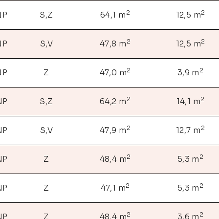
2
2
NP
S,Z
64,1 m
12,5 m
2
2
NP
S,V
47,8 m
12,5 m
2
2
NP
Z
47,0 m
3,9 m
2
2
NP
S,Z
64,2 m
14,1 m
2
2
NP
S,V
47,9 m
12,7 m
2
2
NP
Z
48,4 m
5,3 m
2
2
NP
Z
47,1 m
5,3 m
2
2
NP
Z
48,4 m
3,6 m