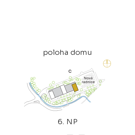
poloha domu
6. NP