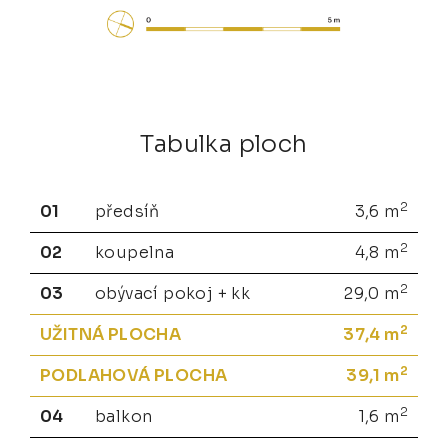
Tabulka ploch
2
01
předsíň
3,6
m
2
02
koupelna
4,8
m
2
03
obývací pokoj + kk
29,0
m
2
UŽITNÁ PLOCHA
37,4
m
2
PODLAHOVÁ PLOCHA
39,1
m
2
04
balkon
1,6
m