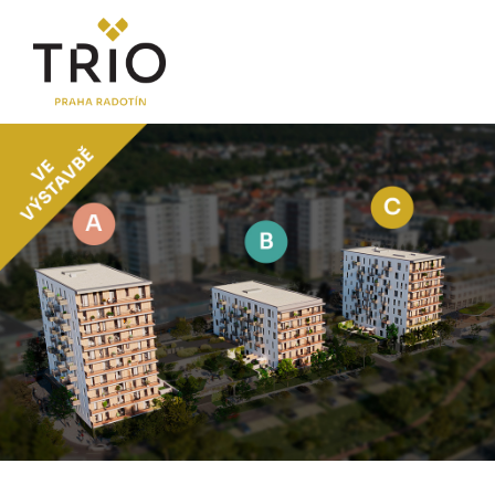
O PROJEKTU
Proč TRIO Radotín
FAQ sekce
Novinky
Postup koupě a financování
LOKALITA
CENÍK
Byty