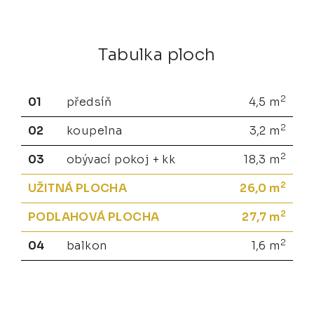
Tabulka ploch
2
01
předsíň
4,5
m
2
02
koupelna
3,2
m
2
03
obývací pokoj + kk
18,3
m
2
UŽITNÁ PLOCHA
26,0
m
2
PODLAHOVÁ PLOCHA
27,7
m
2
04
balkon
1,6
m