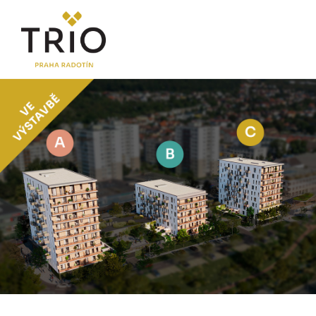
O PROJEKTU
Proč TRIO Radotín
FAQ sekce
Novinky
Postup koupě a financování
LOKALITA
CENÍK
Byty