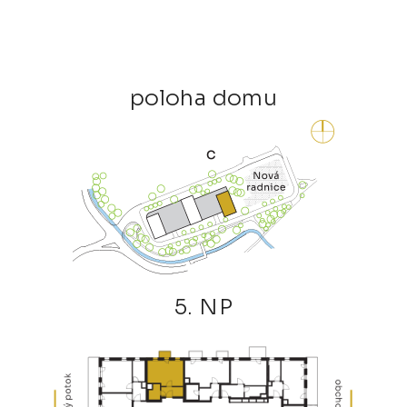
poloha domu
5. NP