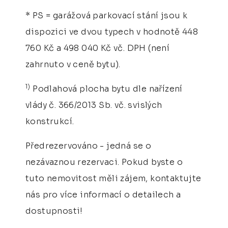
* PS = garážová parkovací stání jsou k
dispozici ve dvou typech v hodnotě 448
760 Kč a 498 040 Kč vč. DPH (není
zahrnuto v ceně bytu).
1)
Podlahová plocha bytu dle nařízení
vlády č. 366/2013 Sb. vč. svislých
konstrukcí.
Předrezervováno - jedná se o
nezávaznou rezervaci. Pokud byste o
tuto nemovitost měli zájem, kontaktujte
nás pro více informací o detailech a
dostupnosti!