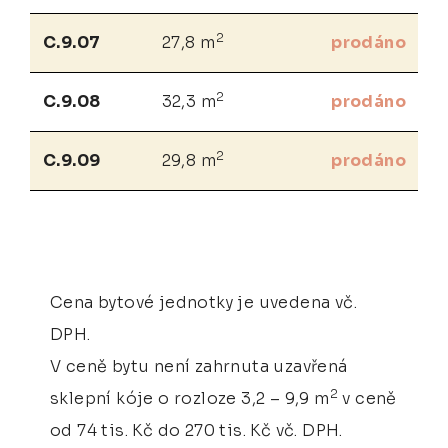
2
C.9.07
27,8 m
prodáno
2
C.9.08
32,3 m
prodáno
2
C.9.09
29,8 m
prodáno
Cena bytové jednotky je uvedena vč.
DPH.
V ceně bytu není zahrnuta uzavřená
2
sklepní kóje o rozloze 3,2 – 9,9 m
v ceně
od 74 tis. Kč do 270 tis. Kč vč. DPH.