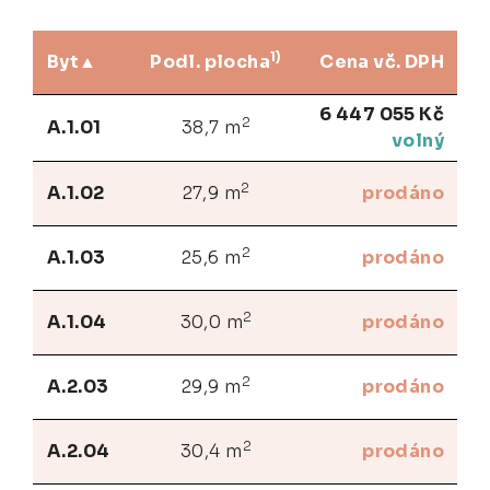
1)
Byt
Podl. plocha
Cena vč. DPH
6 447 055 Kč
2
A.1.01
38,7 m
volný
2
A.1.02
27,9 m
prodáno
2
A.1.03
25,6 m
prodáno
2
A.1.04
30,0 m
prodáno
2
A.2.03
29,9 m
prodáno
2
A.2.04
30,4 m
prodáno