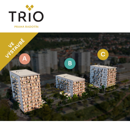
O PROJEKTU
Proč TRIO Radotín
FAQ sekce
Novinky
Postup koupě a financování
LOKALITA
CENÍK
Byty