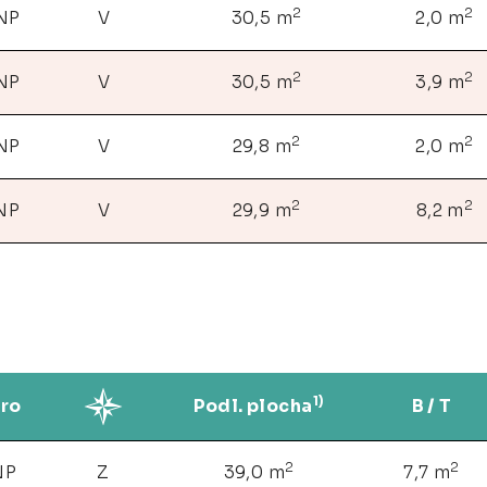
2
2
 NP
V
30,5 m
2,0 m
2
2
 NP
V
30,5 m
3,9 m
2
2
 NP
V
29,8 m
2,0 m
2
2
 NP
V
29,9 m
8,2 m
1)
ro
Podl. plocha
B / T
2
2
NP
Z
39,0 m
7,7 m