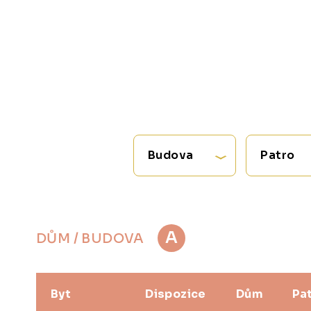
Budova
Patro
A
DŮM / BUDOVA
Byt
Dispozice
Dům
Pa