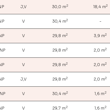
2
2
 NP
J,V
30,0 m
18,4 m
2
 NP
V
30,4 m
-
2
2
 NP
V
29,8 m
3,9 m
2
2
 NP
V
29,8 m
2,0 m
2
2
 NP
V
29,8 m
2,0 m
2
2
 NP
J,V
29,8 m
2,0 m
2
2
 NP
V
30,4 m
1,6 m
2
2
 NP
V
29,7 m
1,6 m