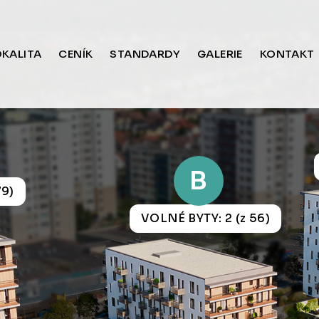
OKALITA
CENÍK
STANDARDY
GALERIE
KONTAKT
B
79)
VOLNÉ BYTY: 2 (z 56)