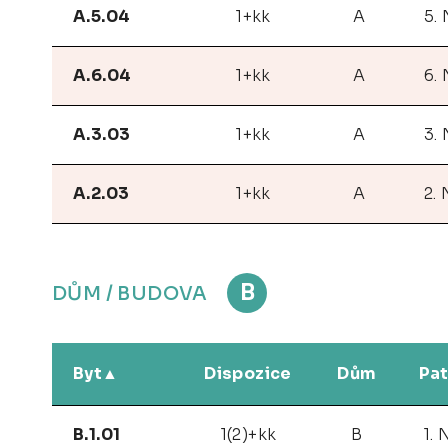
A.5.04
1+kk
A
5.
A.6.04
1+kk
A
6.
A.3.03
1+kk
A
3.
A.2.03
1+kk
A
2.
B
DŮM / BUDOVA
Byt
Dispozice
Dům
Pat
B.1.01
1(2)+kk
B
1. 