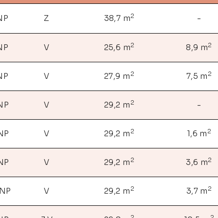
2
 NP
Z
38,7 m
-
2
2
 NP
V
25,6 m
8,9 m
2
2
 NP
V
27,9 m
7,5 m
2
 NP
V
29,2 m
-
2
2
 NP
V
29,2 m
1,6 m
2
2
 NP
V
29,2 m
3,6 m
2
2
 NP
V
29,2 m
3,7 m
2
2