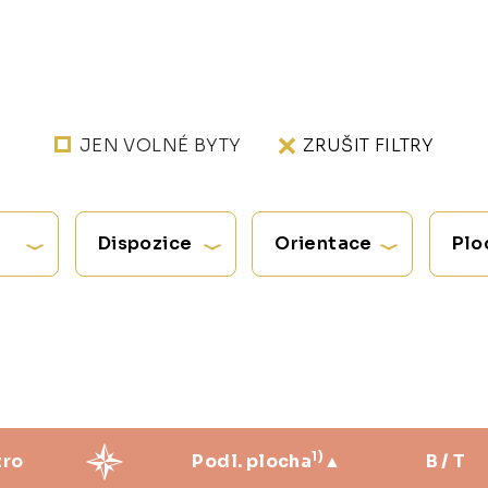
JEN VOLNÉ BYTY
ZRUŠIT FILTRY
Dispozice
Orientace
Plo
1)
tro
Podl. plocha
B / T