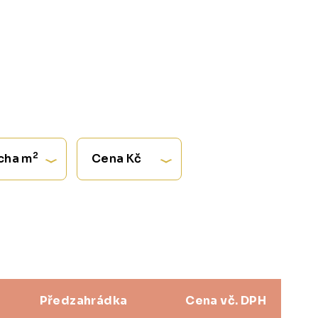
2
cha m
Cena Kč
Předzahrádka
Cena vč. DPH