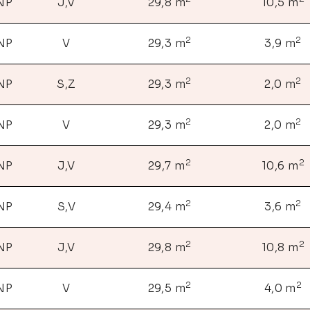
 NP
J,V
29,8 m
10,5 m
2
2
 NP
V
29,3 m
3,9 m
2
2
 NP
S,Z
29,3 m
2,0 m
2
2
 NP
V
29,3 m
2,0 m
2
2
 NP
J,V
29,7 m
10,6 m
2
2
 NP
S,V
29,4 m
3,6 m
2
2
 NP
J,V
29,8 m
10,8 m
2
2
 NP
V
29,5 m
4,0 m