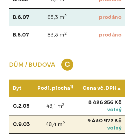
2
B.6.07
83,3 m
prodáno
2
B.5.07
83,3 m
prodáno
C
DŮM / BUDOVA
1)
Byt
Podl. plocha
Cena vč. DPH
8 426 256 Kč
2
C.2.03
48,1 m
volný
9 430 972 Kč
2
C.9.03
48,4 m
volný