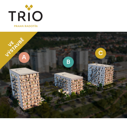
O PROJEKTU
Proč TRIO Radotín
FAQ sekce
Novinky
Postup koupě a financování
LOKALITA
CENÍK
Byty