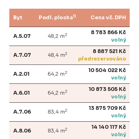
1)
Byt
Podl. plocha
Cena vč. DPH
8 783 866 Kč
2
A.5.07
48,2 m
volný
8 887 521 Kč
2
A.7.07
48,4 m
předrezervováno
10 504 022 Kč
2
A.2.01
64,2 m
volný
10 873 505 Kč
2
A.6.01
64,2 m
volný
13 875 709 Kč
2
A.7.06
83,4 m
volný
14 140 117 Kč
2
A.8.06
83,4 m
volný