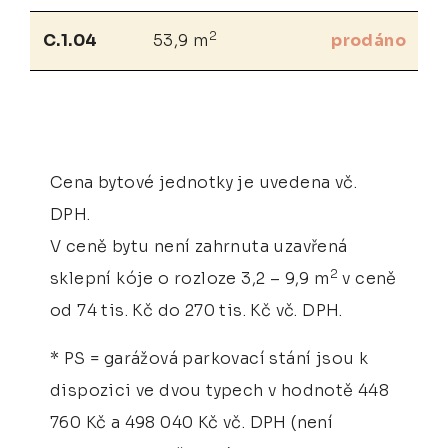
2
C.1.04
53,9 m
prodáno
Cena bytové jednotky je uvedena vč.
DPH.
V ceně bytu není zahrnuta uzavřená
2
sklepní kóje o rozloze 3,2 – 9,9 m
v ceně
od 74 tis. Kč do 270 tis. Kč vč. DPH.
* PS = garážová parkovací stání jsou k
dispozici ve dvou typech v hodnotě 448
760 Kč a 498 040 Kč vč. DPH (není