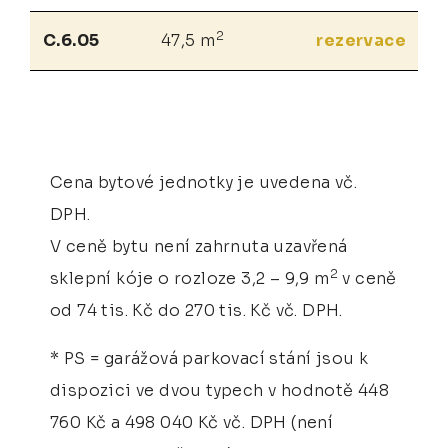
2
C.6.05
47,5 m
rezervace
Cena bytové jednotky je uvedena vč.
DPH.
V ceně bytu není zahrnuta uzavřená
2
sklepní kóje o rozloze 3,2 – 9,9 m
v ceně
od 74 tis. Kč do 270 tis. Kč vč. DPH.
* PS = garážová parkovací stání jsou k
dispozici ve dvou typech v hodnotě 448
760 Kč a 498 040 Kč vč. DPH (není