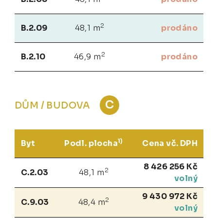
2
B.2.09
48,1 m
prodáno
2
B.2.10
46,9 m
prodáno
C
DŮM / BUDOVA
1)
Byt
Podl. plocha
Cena vč. DPH
8 426 256 Kč
2
C.2.03
48,1 m
volný
9 430 972 Kč
2
C.9.03
48,4 m
volný