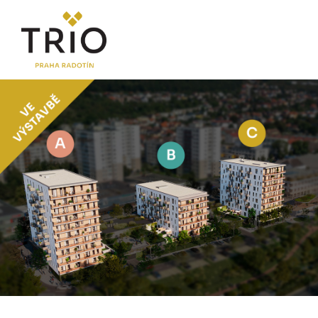
O PROJEKTU
Proč TRIO Radotín
FAQ sekce
Novinky
Postup koupě a financování
LOKALITA
CENÍK
Byty