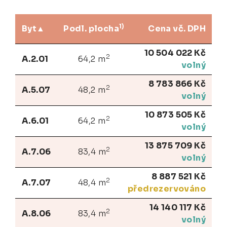
1)
Byt
Podl. plocha
Cena vč. DPH
10 504 022 Kč
2
A.2.01
64,2 m
volný
8 783 866 Kč
2
A.5.07
48,2 m
volný
10 873 505 Kč
2
A.6.01
64,2 m
volný
13 875 709 Kč
2
A.7.06
83,4 m
volný
8 887 521 Kč
2
A.7.07
48,4 m
předrezervováno
14 140 117 Kč
2
A.8.06
83,4 m
volný