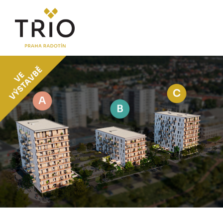
O PROJEKTU
Proč TRIO Radotín
FAQ sekce
Novinky
Postup koupě a financování
LOKALITA
CENÍK
Byty