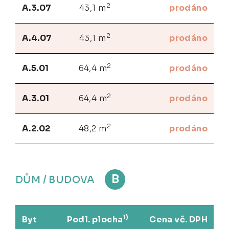
2
A.3.07
43,1 m
prodáno
2
A.4.07
43,1 m
prodáno
2
A.5.01
64,4 m
prodáno
2
A.3.01
64,4 m
prodáno
2
A.2.02
48,2 m
prodáno
B
DŮM / BUDOVA
1)
Byt
Podl. plocha
Cena vč. DPH