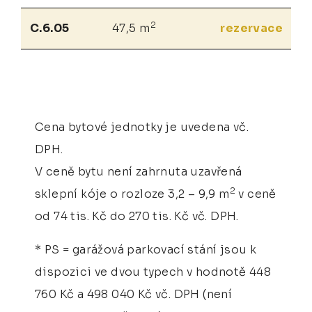
2
C.6.05
47,5 m
rezervace
Cena bytové jednotky je uvedena vč.
DPH.
V ceně bytu není zahrnuta uzavřená
2
sklepní kóje o rozloze 3,2 – 9,9 m
v ceně
od 74 tis. Kč do 270 tis. Kč vč. DPH.
* PS = garážová parkovací stání jsou k
dispozici ve dvou typech v hodnotě 448
760 Kč a 498 040 Kč vč. DPH (není