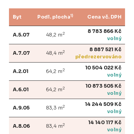
1)
Byt
Podl. plocha
Cena vč. DPH
8 783 866 Kč
2
A.5.07
48,2 m
volný
8 887 521 Kč
2
A.7.07
48,4 m
předrezervováno
10 504 022 Kč
2
A.2.01
64,2 m
volný
10 873 505 Kč
2
A.6.01
64,2 m
volný
14 244 509 Kč
2
A.9.05
83,3 m
volný
14 140 117 Kč
2
A.8.06
83,4 m
volný