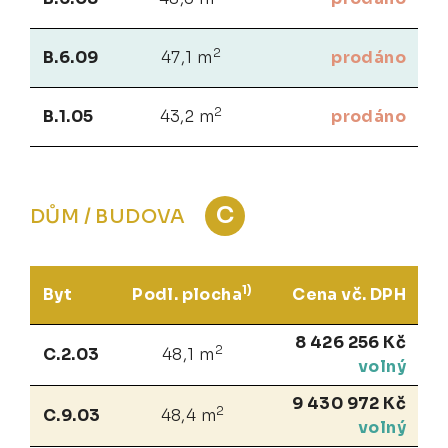
2
B.6.09
47,1 m
prodáno
2
B.1.05
43,2 m
prodáno
C
DŮM / BUDOVA
1)
Byt
Podl. plocha
Cena vč. DPH
8 426 256 Kč
2
C.2.03
48,1 m
volný
9 430 972 Kč
2
C.9.03
48,4 m
volný