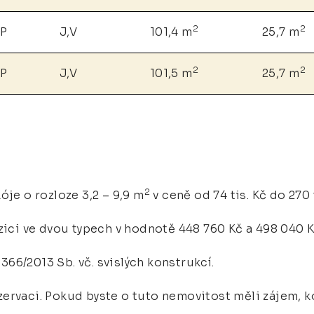
2
2
NP
J,V
101,4 m
25,7 m
2
2
NP
J,V
101,5 m
25,7 m
2
óje o rozloze 3,2 – 9,9 m
v ceně od 74 tis. Kč do 270 
zici ve dvou typech v hodnotě 448 760 Kč a 498 040 K
366/2013 Sb. vč. svislých konstrukcí.
ervaci. Pokud byste o tuto nemovitost měli zájem, k