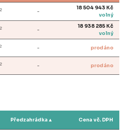
18 504 943 Kč
2
-
volný
18 938 285 Kč
2
-
volný
2
-
prodáno
2
-
prodáno
Předzahrádka
Cena vč. DPH