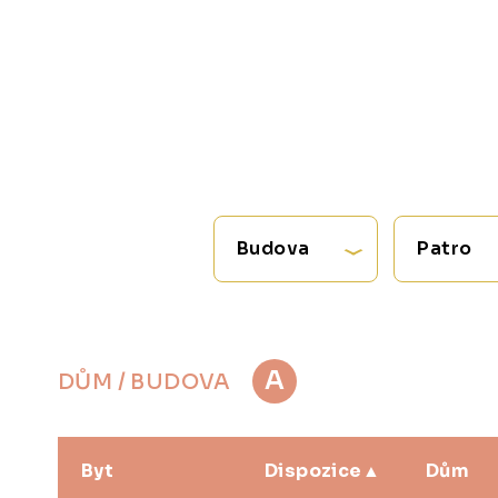
Budova
Patro
A
DŮM / BUDOVA
Byt
Dispozice
Dům