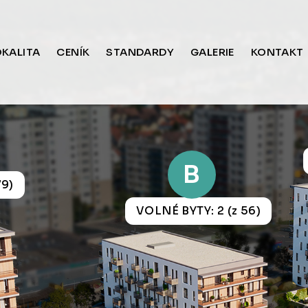
OKALITA
CENÍK
STANDARDY
GALERIE
KONTAKT
B
79)
VOLNÉ BYTY: 2 (z 56)