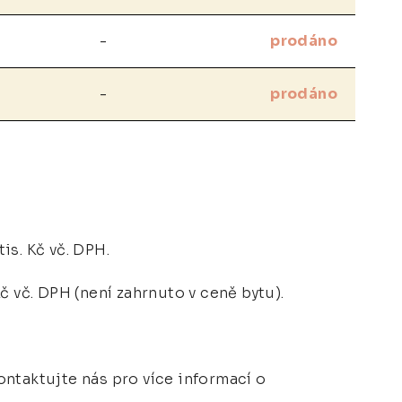
-
prodáno
-
prodáno
tis. Kč vč. DPH.
č vč. DPH (není zahrnuto v ceně bytu).
ontaktujte nás pro více informací o