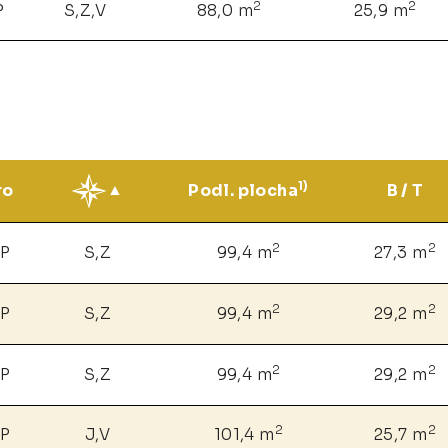
2
2
P
S,Z,V
88,0 m
25,9 m
1)
ro
Podl. plocha
B / T
2
2
NP
S,Z
99,4 m
27,3 m
2
2
NP
S,Z
99,4 m
29,2 m
2
2
NP
S,Z
99,4 m
29,2 m
2
2
NP
J,V
101,4 m
25,7 m