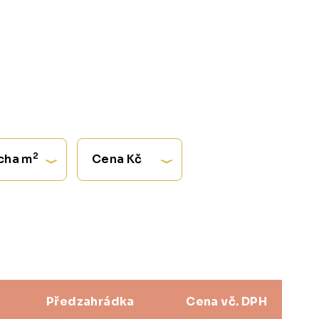
2
cha m
Cena Kč
Předzahrádka
Cena vč. DPH