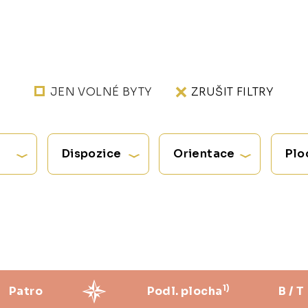
JEN VOLNÉ BYTY
ZRUŠIT FILTRY
Dispozice
Orientace
Plo
1)
Patro
Podl. plocha
B / T