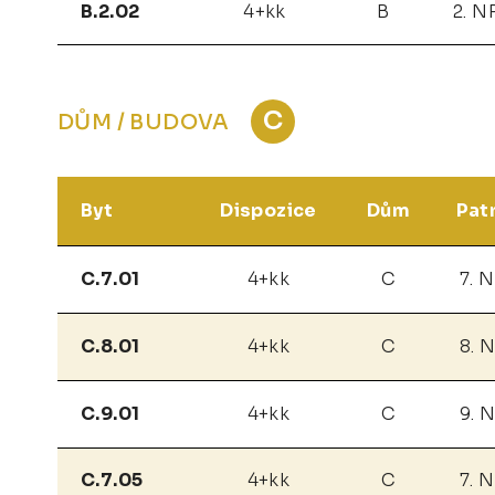
B.2.02
4+kk
B
2. N
C
DŮM / BUDOVA
Byt
Dispozice
Dům
Pat
C.7.01
4+kk
C
7. 
C.8.01
4+kk
C
8. 
C.9.01
4+kk
C
9. 
C.7.05
4+kk
C
7. 