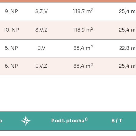
2
9. NP
S,Z,V
118,7 m
25,4 m
2
10. NP
S,V,Z
118,9 m
25,4 m
2
5. NP
J,V
83,4 m
22,8 m
2
6. NP
J,V,Z
83,4 m
25,4 m
1)
o
Podl. plocha
B / T