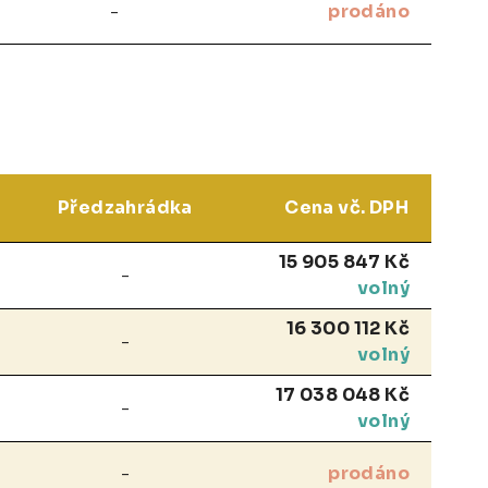
-
prodáno
Předzahrádka
Cena vč. DPH
15 905 847 Kč
-
volný
16 300 112 Kč
-
volný
17 038 048 Kč
-
volný
-
prodáno