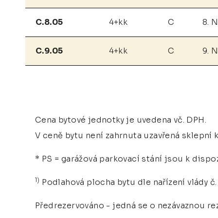
C.8.05
4+kk
C
8. 
C.9.05
4+kk
C
9. 
Cena bytové jednotky je uvedena vč. DPH.
V ceně bytu není zahrnuta uzavřená sklepní k
* PS = garážová parkovací stání jsou k dispo
1)
Podlahová plocha bytu dle nařízení vlády č. 
Předrezervováno - jedná se o nezávaznou rez