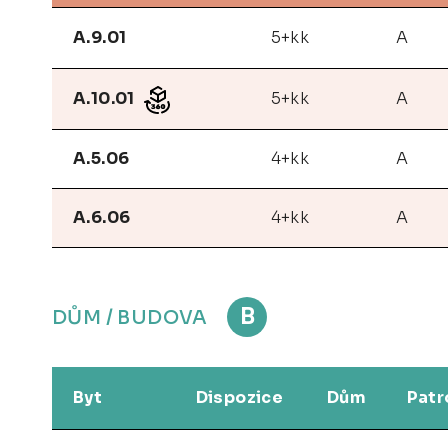
A.9.01
5+kk
A
A.10.01
5+kk
A
A.5.06
4+kk
A
A.6.06
4+kk
A
B
DŮM / BUDOVA
Byt
Dispozice
Dům
Patr