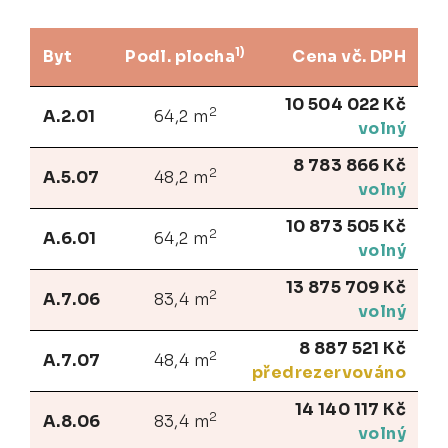
1)
Byt
Podl. plocha
Cena vč. DPH
10 504 022 Kč
2
A.2.01
64,2 m
volný
8 783 866 Kč
2
A.5.07
48,2 m
volný
10 873 505 Kč
2
A.6.01
64,2 m
volný
13 875 709 Kč
2
A.7.06
83,4 m
volný
8 887 521 Kč
2
A.7.07
48,4 m
předrezervováno
14 140 117 Kč
2
A.8.06
83,4 m
volný