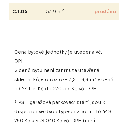
2
C.1.04
53,9 m
prodáno
Cena bytové jednotky je uvedena vč.
DPH.
V ceně bytu není zahrnuta uzavřená
2
sklepní kóje o rozloze 3,2 – 9,9 m
v ceně
od 74 tis. Kč do 270 tis. Kč vč. DPH.
* PS = garážová parkovací stání jsou k
dispozici ve dvou typech v hodnotě 448
760 Kč a 498 040 Kč vč. DPH (není