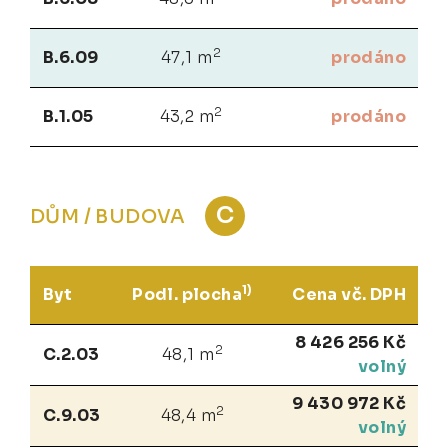
2
B.6.09
47,1 m
prodáno
2
B.1.05
43,2 m
prodáno
C
DŮM / BUDOVA
1)
Byt
Podl. plocha
Cena vč. DPH
8 426 256 Kč
2
C.2.03
48,1 m
volný
9 430 972 Kč
2
C.9.03
48,4 m
volný