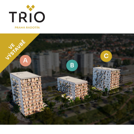
O PROJEKTU
Proč TRIO Radotín
FAQ sekce
Novinky
Postup koupě a financování
LOKALITA
CENÍK
Byty