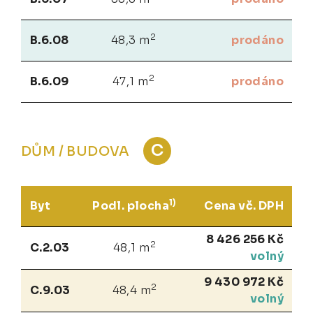
2
B.6.08
48,3 m
prodáno
2
B.6.09
47,1 m
prodáno
C
DŮM / BUDOVA
1)
Byt
Podl. plocha
Cena vč. DPH
8 426 256 Kč
2
C.2.03
48,1 m
volný
9 430 972 Kč
2
C.9.03
48,4 m
volný