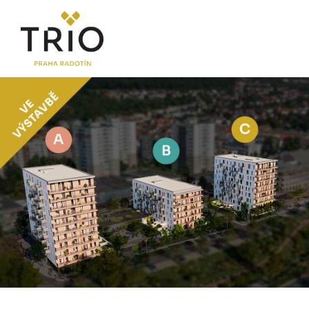
O PROJEKTU
Proč TRIO Radotín
FAQ sekce
Novinky
Postup koupě a financování
LOKALITA
CENÍK
Byty