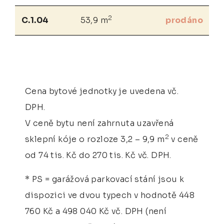
2
C.1.04
53,9 m
prodáno
Cena bytové jednotky je uvedena vč.
DPH.
V ceně bytu není zahrnuta uzavřená
2
sklepní kóje o rozloze 3,2 – 9,9 m
v ceně
od 74 tis. Kč do 270 tis. Kč vč. DPH.
* PS = garážová parkovací stání jsou k
dispozici ve dvou typech v hodnotě 448
760 Kč a 498 040 Kč vč. DPH (není