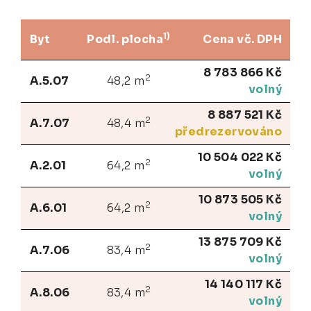
1)
Byt
Podl. plocha
Cena vč. DPH
8 783 866 Kč
2
A.5.07
48,2 m
volný
8 887 521 Kč
2
A.7.07
48,4 m
předrezervováno
10 504 022 Kč
2
A.2.01
64,2 m
volný
10 873 505 Kč
2
A.6.01
64,2 m
volný
13 875 709 Kč
2
A.7.06
83,4 m
volný
14 140 117 Kč
2
A.8.06
83,4 m
volný