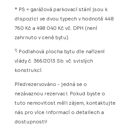
* PS = garážová parkovací stání jsou k
dispozici ve dvou typech v hodnotě 448
760 Kč a 498 040 Kč vč. DPH (není
zahrnuto v ceně bytu).
1)
Podlahová plocha bytu dle nařízení
vlády č. 366/2013 Sb. vč. svislých
konstrukcí.
Předrezervováno - jedná se o
nezávaznou rezervaci. Pokud byste o
tuto nemovitost měli zájem, kontaktujte
nás pro více informací o detailech a
dostupnosti!