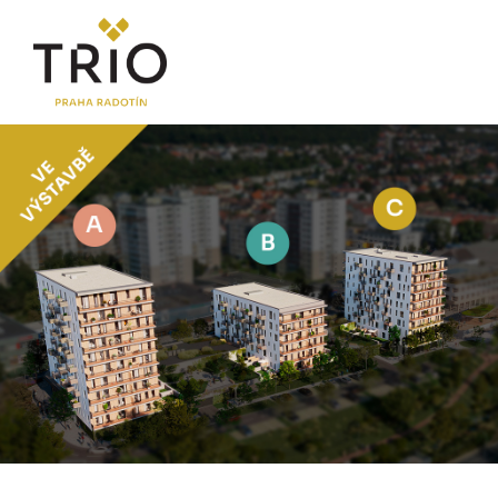
O PROJEKTU
Proč TRIO Radotín
FAQ sekce
Novinky
Postup koupě a financování
LOKALITA
CENÍK
Byty