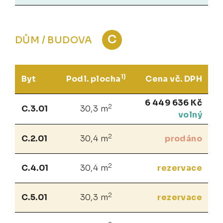
C
DŮM / BUDOVA
1)
Byt
Podl. plocha
Cena vč. DPH
6 449 636 Kč
2
C.3.01
30,3 m
volný
2
C.2.01
30,4 m
prodáno
2
C.4.01
30,4 m
rezervace
2
C.5.01
30,3 m
rezervace