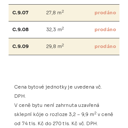
2
C.9.07
27,8 m
prodáno
2
C.9.08
32,3 m
prodáno
2
C.9.09
29,8 m
prodáno
Cena bytové jednotky je uvedena vč.
DPH.
V ceně bytu není zahrnuta uzavřená
2
sklepní kóje o rozloze 3,2 – 9,9 m
v ceně
od 74 tis. Kč do 270 tis. Kč vč. DPH.