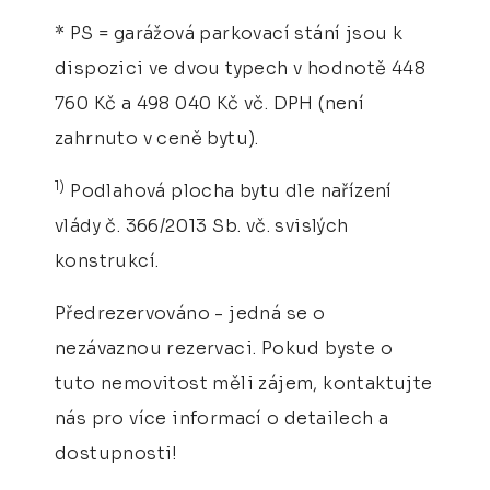
* PS = garážová parkovací stání jsou k
dispozici ve dvou typech v hodnotě 448
760 Kč a 498 040 Kč vč. DPH (není
zahrnuto v ceně bytu).
1)
Podlahová plocha bytu dle nařízení
vlády č. 366/2013 Sb. vč. svislých
konstrukcí.
Předrezervováno - jedná se o
nezávaznou rezervaci. Pokud byste o
tuto nemovitost měli zájem, kontaktujte
nás pro více informací o detailech a
dostupnosti!