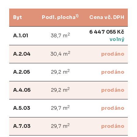
1)
Byt
Podl. plocha
Cena vč. DPH
6 447 055 Kč
2
A.1.01
38,7 m
volný
2
A.2.04
30,4 m
prodáno
2
A.2.05
29,2 m
prodáno
2
A.4.05
29,2 m
prodáno
2
A.5.03
29,7 m
prodáno
2
A.7.03
29,7 m
prodáno