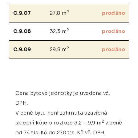
2
C.9.07
27,8 m
prodáno
2
C.9.08
32,3 m
prodáno
2
C.9.09
29,8 m
prodáno
Cena bytové jednotky je uvedena vč.
DPH.
V ceně bytu není zahrnuta uzavřená
2
sklepní kóje o rozloze 3,2 – 9,9 m
v ceně
od 74 tis. Kč do 270 tis. Kč vč. DPH.