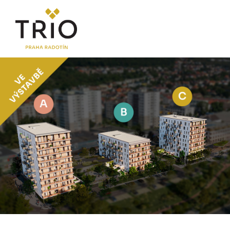
O PROJEKTU
Proč TRIO Radotín
FAQ sekce
Novinky
Postup koupě a financování
LOKALITA
CENÍK
Byty