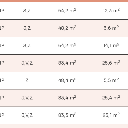
2
2
NP
S,Z
64,2 m
12,3 m
2
2
NP
J,Z
48,2 m
3,6 m
2
2
NP
S,Z
64,2 m
14,1 m
2
2
NP
J,V,Z
83,4 m
25,6 m
2
2
NP
Z
48,4 m
5,5 m
2
2
NP
J,V,Z
83,4 m
25,4 m
2
2
NP
J,V,Z
83,3 m
25,1 m