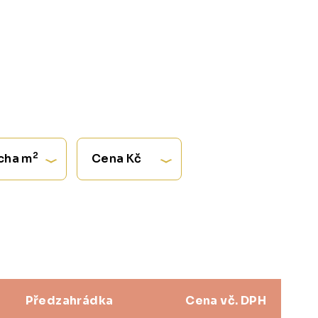
2
cha m
Cena Kč
Předzahrádka
Cena vč. DPH