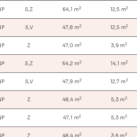
2
2
NP
S,Z
64,1 m
12,5 m
2
2
NP
S,V
47,8 m
12,5 m
2
2
NP
Z
47,0 m
3,9 m
2
2
NP
S,Z
64,2 m
14,1 m
2
2
NP
S,V
47,9 m
12,7 m
2
2
NP
Z
48,4 m
5,3 m
2
2
NP
Z
47,1 m
5,3 m
2
2
NP
Z
48,4 m
3,6 m