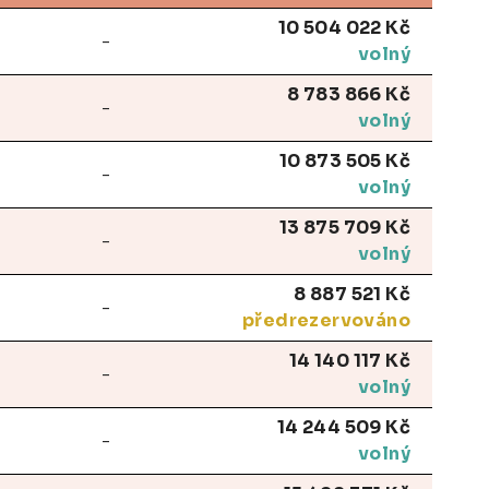
10 504 022 Kč
-
volný
8 783 866 Kč
-
volný
10 873 505 Kč
-
volný
13 875 709 Kč
-
volný
8 887 521 Kč
-
předrezervováno
14 140 117 Kč
-
volný
14 244 509 Kč
-
volný