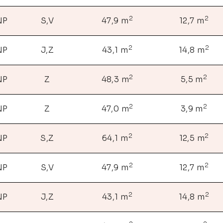
2
2
NP
S,V
47,9 m
12,7 m
2
2
NP
J,Z
43,1 m
14,8 m
2
2
NP
Z
48,3 m
5,5 m
2
2
NP
Z
47,0 m
3,9 m
2
2
NP
S,Z
64,1 m
12,5 m
2
2
NP
S,V
47,9 m
12,7 m
2
2
NP
J,Z
43,1 m
14,8 m