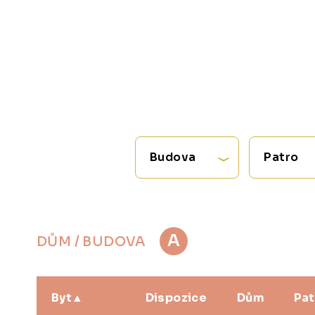
Budova
Patro
A
DŮM / BUDOVA
Byt
Dispozice
Dům
Pat