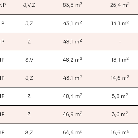
2
2
 NP
J,V,Z
83,3 m
25,4 m
2
2
NP
J,Z
43,1 m
14,1 m
2
NP
Z
48,1 m
-
2
2
NP
S,V
48,2 m
18,1 m
2
2
NP
J,Z
43,1 m
14,6 m
2
2
NP
Z
48,4 m
5,8 m
2
2
NP
Z
46,9 m
3,6 m
2
2
NP
S,Z
64,4 m
16,6 m