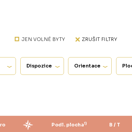
JEN VOLNÉ BYTY
ZRUŠIT FILTRY
Dispozice
Orientace
Plo
1)
ro
Podl. plocha
B / T