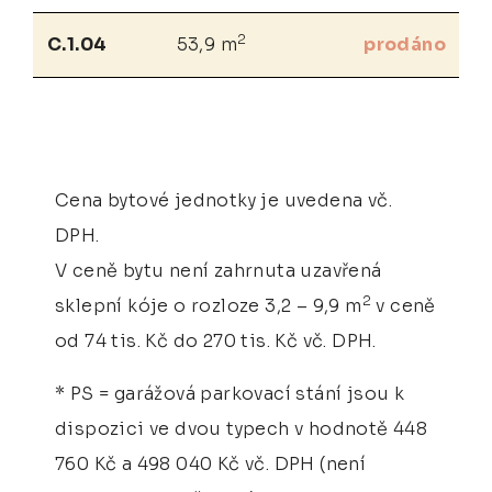
2
C.1.04
53,9 m
prodáno
Cena bytové jednotky je uvedena vč.
DPH.
V ceně bytu není zahrnuta uzavřená
2
sklepní kóje o rozloze 3,2 – 9,9 m
v ceně
od 74 tis. Kč do 270 tis. Kč vč. DPH.
* PS = garážová parkovací stání jsou k
dispozici ve dvou typech v hodnotě 448
760 Kč a 498 040 Kč vč. DPH (není