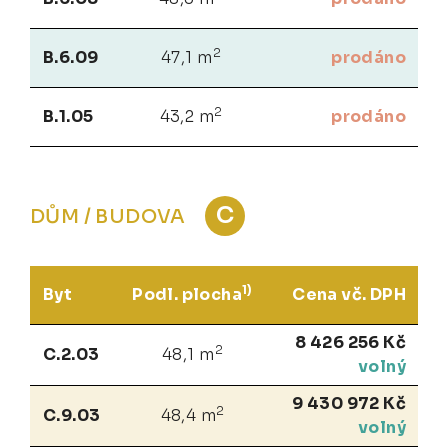
2
B.6.09
47,1 m
prodáno
2
B.1.05
43,2 m
prodáno
C
DŮM / BUDOVA
1)
Byt
Podl. plocha
Cena vč. DPH
8 426 256 Kč
2
C.2.03
48,1 m
volný
9 430 972 Kč
2
C.9.03
48,4 m
volný