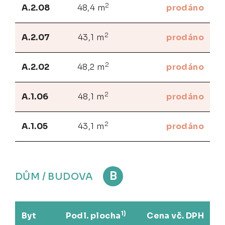
2
A.2.08
48,4 m
prodáno
2
A.2.07
43,1 m
prodáno
2
A.2.02
48,2 m
prodáno
2
A.1.06
48,1 m
prodáno
2
A.1.05
43,1 m
prodáno
B
DŮM / BUDOVA
1)
Byt
Podl. plocha
Cena vč. DPH