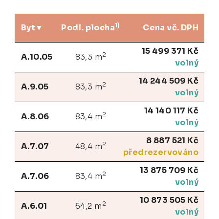
1)
Byt
Podl. plocha
Cena vč. DPH
15 499 371 Kč
2
A.10.05
83,3 m
volný
14 244 509 Kč
2
A.9.05
83,3 m
volný
14 140 117 Kč
2
A.8.06
83,4 m
volný
8 887 521 Kč
2
A.7.07
48,4 m
předrezervováno
13 875 709 Kč
2
A.7.06
83,4 m
volný
10 873 505 Kč
2
A.6.01
64,2 m
volný