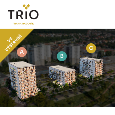
O PROJEKTU
Proč TRIO Radotín
FAQ sekce
Novinky
Postup koupě a financování
LOKALITA
CENÍK
Byty