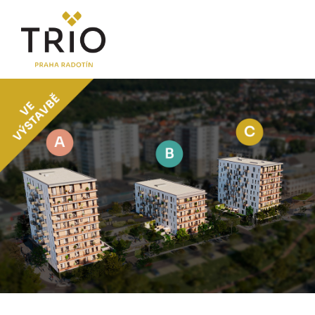
O PROJEKTU
Proč TRIO Radotín
FAQ sekce
Novinky
Postup koupě a financování
LOKALITA
CENÍK
Byty