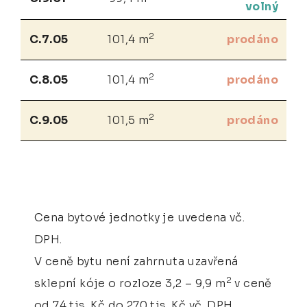
volný
2
C.7.05
101,4 m
prodáno
2
C.8.05
101,4 m
prodáno
2
C.9.05
101,5 m
prodáno
Cena bytové jednotky je uvedena vč.
DPH.
V ceně bytu není zahrnuta uzavřená
2
sklepní kóje o rozloze 3,2 – 9,9 m
v ceně
od 74 tis. Kč do 270 tis. Kč vč. DPH.