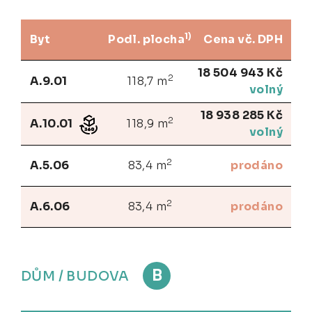
1)
Byt
Podl. plocha
Cena vč. DPH
18 504 943 Kč
2
A.9.01
118,7 m
volný
18 938 285 Kč
2
A.10.01
118,9 m
volný
2
A.5.06
83,4 m
prodáno
2
A.6.06
83,4 m
prodáno
B
DŮM / BUDOVA