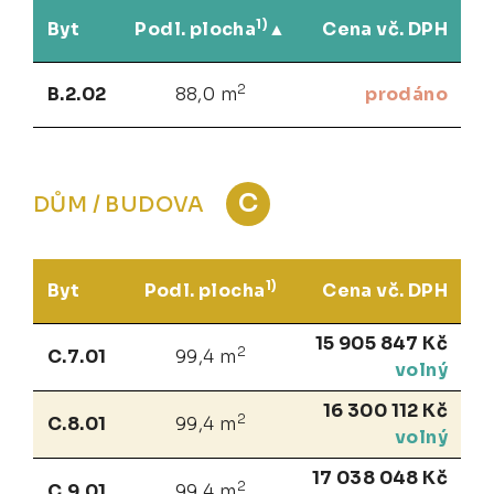
1)
Byt
Podl. plocha
Cena vč. DPH
2
B.2.02
88,0 m
prodáno
C
DŮM / BUDOVA
1)
Byt
Podl. plocha
Cena vč. DPH
15 905 847 Kč
2
C.7.01
99,4 m
volný
16 300 112 Kč
2
C.8.01
99,4 m
volný
17 038 048 Kč
2
C.9.01
99,4 m