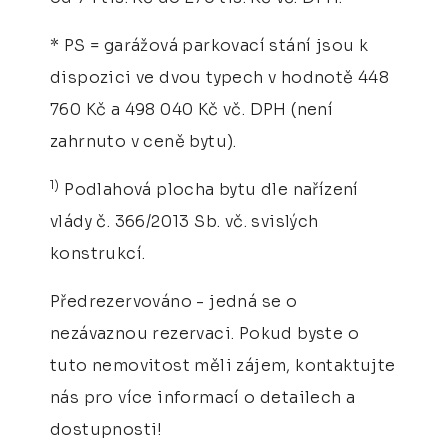
* PS = garážová parkovací stání jsou k
dispozici ve dvou typech v hodnotě 448
760 Kč a 498 040 Kč vč. DPH (není
zahrnuto v ceně bytu).
1)
Podlahová plocha bytu dle nařízení
vlády č. 366/2013 Sb. vč. svislých
konstrukcí.
Předrezervováno - jedná se o
nezávaznou rezervaci. Pokud byste o
tuto nemovitost měli zájem, kontaktujte
nás pro více informací o detailech a
dostupnosti!