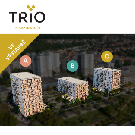
O PROJEKTU
Proč TRIO Radotín
FAQ sekce
Novinky
Postup koupě a financování
LOKALITA
CENÍK
Byty