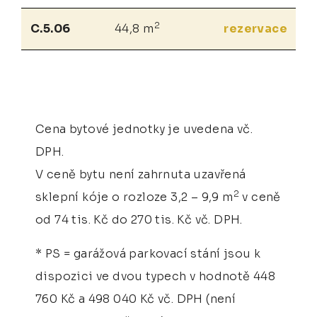
2
C.5.06
44,8 m
rezervace
Cena bytové jednotky je uvedena vč.
DPH.
V ceně bytu není zahrnuta uzavřená
2
sklepní kóje o rozloze 3,2 – 9,9 m
v ceně
od 74 tis. Kč do 270 tis. Kč vč. DPH.
* PS = garážová parkovací stání jsou k
dispozici ve dvou typech v hodnotě 448
760 Kč a 498 040 Kč vč. DPH (není