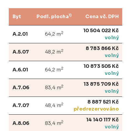
1)
Byt
Podl. plocha
Cena vč. DPH
10 504 022 Kč
2
A.2.01
64,2 m
volný
8 783 866 Kč
2
A.5.07
48,2 m
volný
10 873 505 Kč
2
A.6.01
64,2 m
volný
13 875 709 Kč
2
A.7.06
83,4 m
volný
8 887 521 Kč
2
A.7.07
48,4 m
předrezervováno
14 140 117 Kč
2
A.8.06
83,4 m
volný