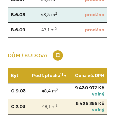
2
B.6.08
48,3 m
prodáno
2
B.6.09
47,1 m
prodáno
C
DŮM / BUDOVA
1)
Byt
Podl. plocha
Cena vč. DPH
9 430 972 Kč
2
C.9.03
48,4 m
volný
8 426 256 Kč
2
C.2.03
48,1 m
volný