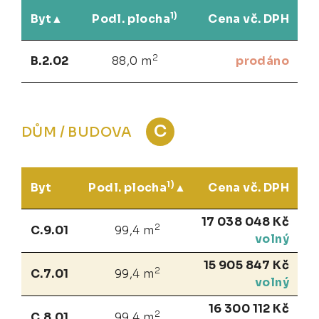
1)
Byt
Podl. plocha
Cena vč. DPH
2
B.2.02
88,0 m
prodáno
C
DŮM / BUDOVA
1)
Byt
Podl. plocha
Cena vč. DPH
17 038 048 Kč
2
C.9.01
99,4 m
volný
15 905 847 Kč
2
C.7.01
99,4 m
volný
16 300 112 Kč
2
C.8.01
99,4 m