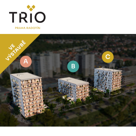
O PROJEKTU
Proč TRIO Radotín
FAQ sekce
Novinky
Postup koupě a financování
LOKALITA
CENÍK
Byty