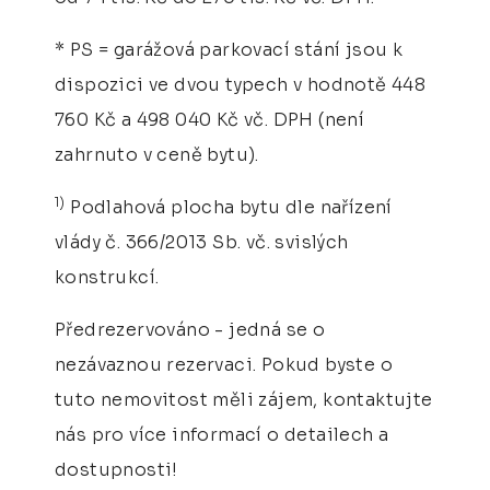
* PS = garážová parkovací stání jsou k
dispozici ve dvou typech v hodnotě 448
760 Kč a 498 040 Kč vč. DPH (není
zahrnuto v ceně bytu).
1)
Podlahová plocha bytu dle nařízení
vlády č. 366/2013 Sb. vč. svislých
konstrukcí.
Předrezervováno - jedná se o
nezávaznou rezervaci. Pokud byste o
tuto nemovitost měli zájem, kontaktujte
nás pro více informací o detailech a
dostupnosti!