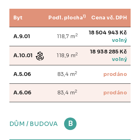
1)
Byt
Podl. plocha
Cena vč. DPH
18 504 943 Kč
2
A.9.01
118,7 m
volný
18 938 285 Kč
2
A.10.01
118,9 m
volný
2
A.5.06
83,4 m
prodáno
2
A.6.06
83,4 m
prodáno
B
DŮM / BUDOVA