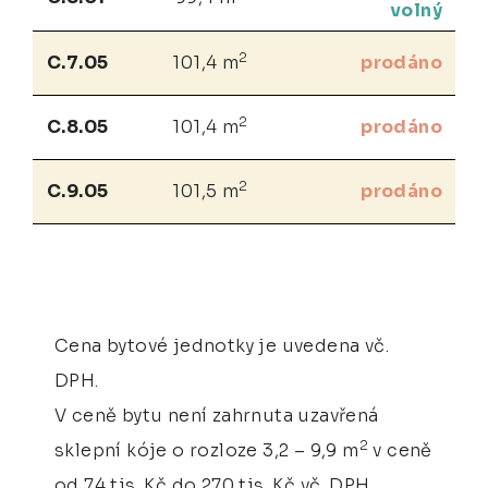
volný
2
C.7.05
101,4 m
prodáno
2
C.8.05
101,4 m
prodáno
2
C.9.05
101,5 m
prodáno
Cena bytové jednotky je uvedena vč.
DPH.
V ceně bytu není zahrnuta uzavřená
2
sklepní kóje o rozloze 3,2 – 9,9 m
v ceně
od 74 tis. Kč do 270 tis. Kč vč. DPH.