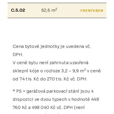
2
C.5.02
62,6 m
rezervace
Cena bytové jednotky je uvedena vč.
DPH.
V ceně bytu není zahrnuta uzavřená
2
sklepní kóje o rozloze 3,2 – 9,9 m
v ceně
od 74 tis. Kč do 270 tis. Kč vč. DPH.
* PS = garážová parkovací stání jsou k
dispozici ve dvou typech v hodnotě 448
760 Kč a 498 040 Kč vč. DPH (není