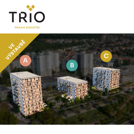
O PROJEKTU
Proč TRIO Radotín
FAQ sekce
Novinky
Postup koupě a financování
LOKALITA
CENÍK
Byty