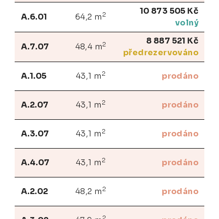
10 873 505 Kč
2
A.6.01
64,2 m
volný
8 887 521 Kč
2
A.7.07
48,4 m
předrezervováno
2
A.1.05
43,1 m
prodáno
2
A.2.07
43,1 m
prodáno
2
A.3.07
43,1 m
prodáno
2
A.4.07
43,1 m
prodáno
2
A.2.02
48,2 m
prodáno
2