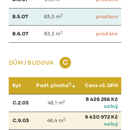
2
B.5.07
83,3 m
prodáno
2
B.6.07
83,3 m
prodáno
C
DŮM / BUDOVA
1)
Byt
Podl. plocha
Cena vč. DPH
8 426 256 Kč
2
C.2.03
48,1 m
volný
9 430 972 Kč
2
C.9.03
48,4 m
volný