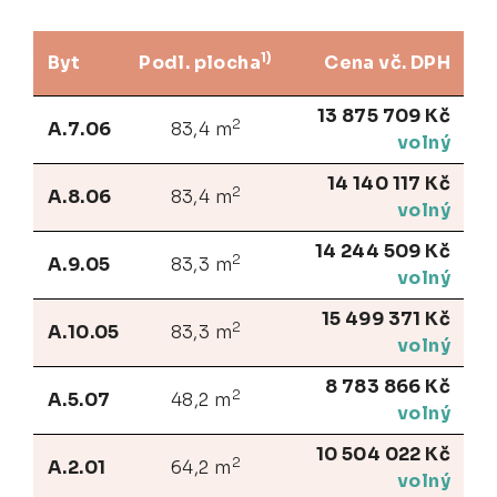
1)
Byt
Podl. plocha
Cena vč. DPH
13 875 709 Kč
2
A.7.06
83,4 m
volný
14 140 117 Kč
2
A.8.06
83,4 m
volný
14 244 509 Kč
2
A.9.05
83,3 m
volný
15 499 371 Kč
2
A.10.05
83,3 m
volný
8 783 866 Kč
2
A.5.07
48,2 m
volný
10 504 022 Kč
2
A.2.01
64,2 m
volný