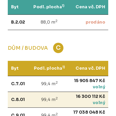
1)
Byt
Podl. plocha
Cena vč. DPH
2
B.2.02
88,0 m
prodáno
C
DŮM / BUDOVA
1)
Byt
Podl. plocha
Cena vč. DPH
15 905 847 Kč
2
C.7.01
99,4 m
volný
16 300 112 Kč
2
C.8.01
99,4 m
volný
17 038 048 Kč
2
C.9.01
99,4 m