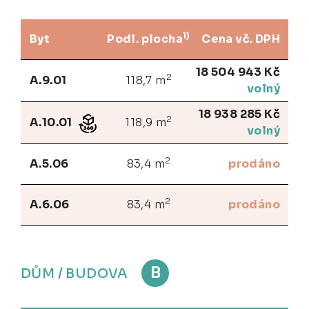
1)
Byt
Podl. plocha
Cena vč. DPH
18 504 943 Kč
2
A.9.01
118,7 m
volný
18 938 285 Kč
2
A.10.01
118,9 m
volný
2
A.5.06
83,4 m
prodáno
2
A.6.06
83,4 m
prodáno
B
DŮM / BUDOVA