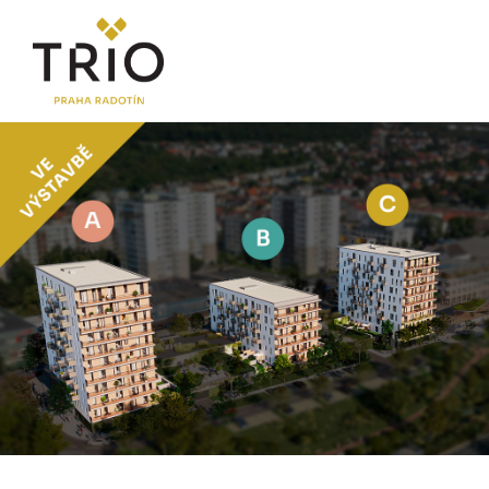
O PROJEKTU
Proč TRIO Radotín
FAQ sekce
Novinky
Postup koupě a financování
LOKALITA
CENÍK
Byty