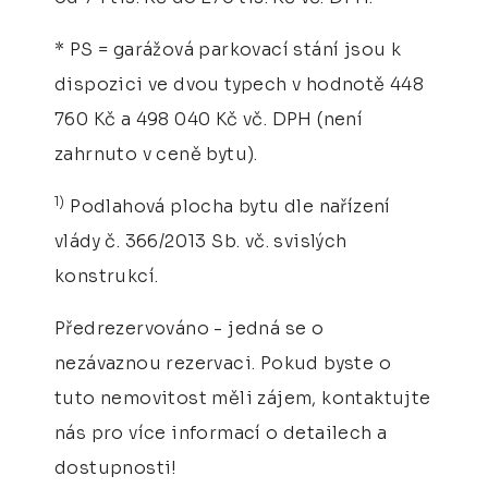
* PS = garážová parkovací stání jsou k
dispozici ve dvou typech v hodnotě 448
760 Kč a 498 040 Kč vč. DPH (není
zahrnuto v ceně bytu).
1)
Podlahová plocha bytu dle nařízení
vlády č. 366/2013 Sb. vč. svislých
konstrukcí.
Předrezervováno - jedná se o
nezávaznou rezervaci. Pokud byste o
tuto nemovitost měli zájem, kontaktujte
nás pro více informací o detailech a
dostupnosti!