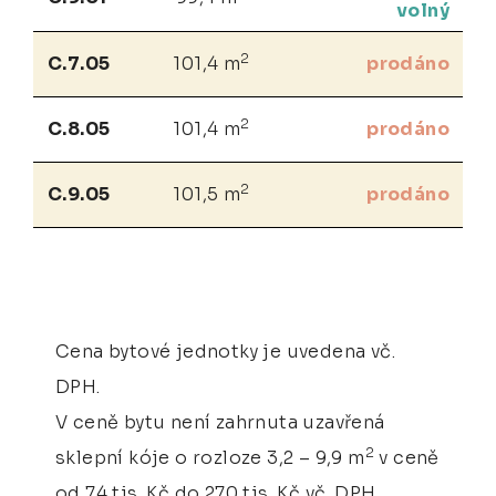
volný
2
C.7.05
101,4 m
prodáno
2
C.8.05
101,4 m
prodáno
2
C.9.05
101,5 m
prodáno
Cena bytové jednotky je uvedena vč.
DPH.
V ceně bytu není zahrnuta uzavřená
2
sklepní kóje o rozloze 3,2 – 9,9 m
v ceně
od 74 tis. Kč do 270 tis. Kč vč. DPH.