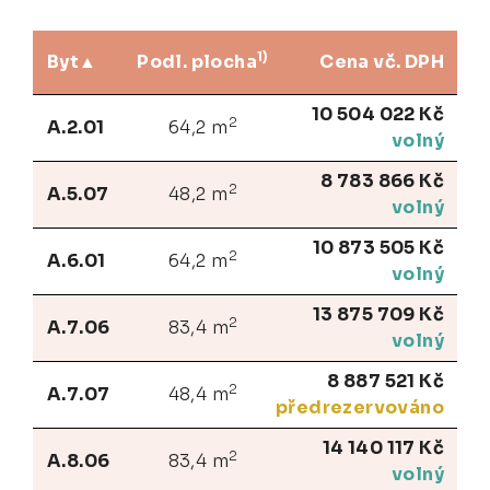
1)
Byt
Podl. plocha
Cena vč. DPH
10 504 022 Kč
2
A.2.01
64,2 m
volný
8 783 866 Kč
2
A.5.07
48,2 m
volný
10 873 505 Kč
2
A.6.01
64,2 m
volný
13 875 709 Kč
2
A.7.06
83,4 m
volný
8 887 521 Kč
2
A.7.07
48,4 m
předrezervováno
14 140 117 Kč
2
A.8.06
83,4 m
volný