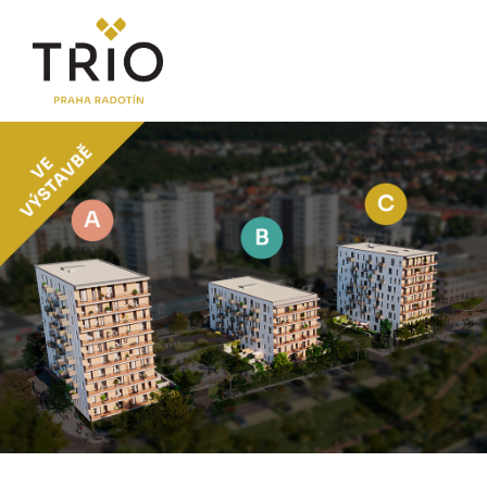
O PROJEKTU
Proč TRIO Radotín
FAQ sekce
Novinky
Postup koupě a financování
LOKALITA
CENÍK
Byty