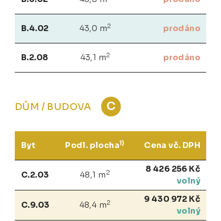
2
B.4.02
43,0 m
prodáno
2
B.2.08
43,1 m
prodáno
C
DŮM / BUDOVA
1)
Byt
Podl. plocha
Cena vč. DPH
8 426 256 Kč
2
C.2.03
48,1 m
volný
9 430 972 Kč
2
C.9.03
48,4 m
volný