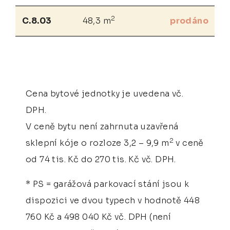
2
C.8.03
48,3 m
prodáno
Cena bytové jednotky je uvedena vč.
DPH.
V ceně bytu není zahrnuta uzavřená
2
sklepní kóje o rozloze 3,2 – 9,9 m
v ceně
od 74 tis. Kč do 270 tis. Kč vč. DPH.
* PS = garážová parkovací stání jsou k
dispozici ve dvou typech v hodnotě 448
760 Kč a 498 040 Kč vč. DPH (není