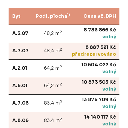
1)
Byt
Podl. plocha
Cena vč. DPH
8 783 866 Kč
2
A.5.07
48,2 m
volný
8 887 521 Kč
2
A.7.07
48,4 m
předrezervováno
10 504 022 Kč
2
A.2.01
64,2 m
volný
10 873 505 Kč
2
A.6.01
64,2 m
volný
13 875 709 Kč
2
A.7.06
83,4 m
volný
14 140 117 Kč
2
A.8.06
83,4 m
volný