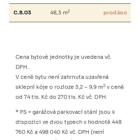
2
C.8.03
48,3 m
prodáno
Cena bytové jednotky je uvedena vč.
DPH.
V ceně bytu není zahrnuta uzavřená
2
sklepní kóje o rozloze 3,2 – 9,9 m
v ceně
od 74 tis. Kč do 270 tis. Kč vč. DPH.
* PS = garážová parkovací stání jsou k
dispozici ve dvou typech v hodnotě 448
760 Kč a 498 040 Kč vč. DPH (není