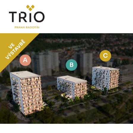
O PROJEKTU
Proč TRIO Radotín
FAQ sekce
Novinky
Postup koupě a financování
LOKALITA
CENÍK
Byty