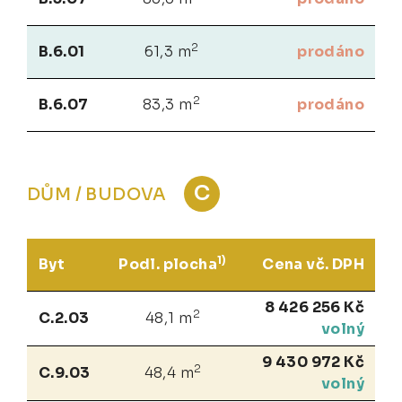
2
B.6.01
61,3 m
prodáno
2
B.6.07
83,3 m
prodáno
C
DŮM / BUDOVA
1)
Byt
Podl. plocha
Cena vč. DPH
8 426 256 Kč
2
C.2.03
48,1 m
volný
9 430 972 Kč
2
C.9.03
48,4 m
volný