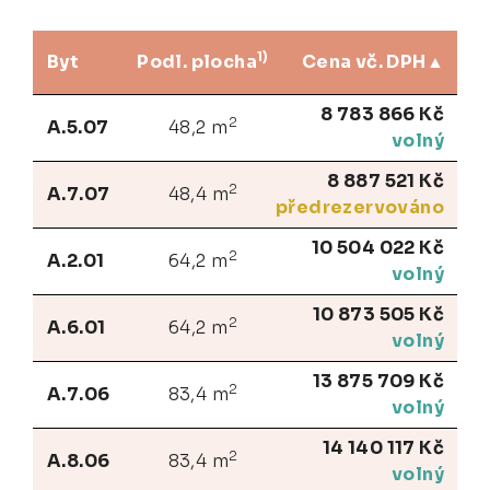
1)
Byt
Podl. plocha
Cena vč. DPH
8 783 866 Kč
2
A.5.07
48,2 m
volný
8 887 521 Kč
2
A.7.07
48,4 m
předrezervováno
10 504 022 Kč
2
A.2.01
64,2 m
volný
10 873 505 Kč
2
A.6.01
64,2 m
volný
13 875 709 Kč
2
A.7.06
83,4 m
volný
14 140 117 Kč
2
A.8.06
83,4 m
volný