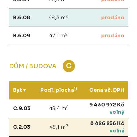
2
B.6.08
48,3 m
prodáno
2
B.6.09
47,1 m
prodáno
C
DŮM / BUDOVA
1)
Byt
Podl. plocha
Cena vč. DPH
9 430 972 Kč
2
C.9.03
48,4 m
volný
8 426 256 Kč
2
C.2.03
48,1 m
volný