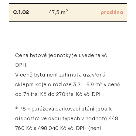
2
C.1.02
47,5 m
prodáno
Cena bytové jednotky je uvedena vč.
DPH.
V ceně bytu není zahrnuta uzavřená
2
sklepní kóje o rozloze 3,2 – 9,9 m
v ceně
od 74 tis. Kč do 270 tis. Kč vč. DPH.
* PS = garážová parkovací stání jsou k
dispozici ve dvou typech v hodnotě 448
760 Kč a 498 040 Kč vč. DPH (není