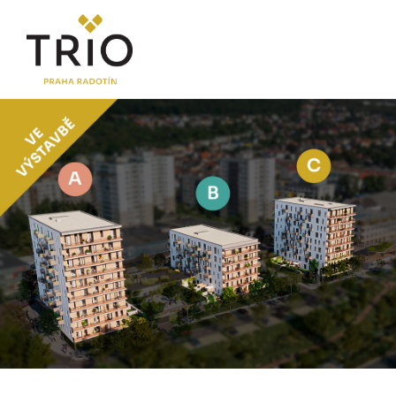
O PROJEKTU
Proč TRIO Radotín
FAQ sekce
Novinky
Postup koupě a financování
LOKALITA
CENÍK
Byty