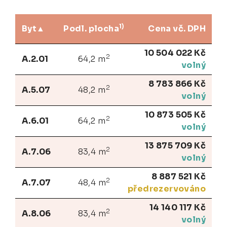
1)
Byt
Podl. plocha
Cena vč. DPH
10 504 022 Kč
2
A.2.01
64,2 m
volný
8 783 866 Kč
2
A.5.07
48,2 m
volný
10 873 505 Kč
2
A.6.01
64,2 m
volný
13 875 709 Kč
2
A.7.06
83,4 m
volný
8 887 521 Kč
2
A.7.07
48,4 m
předrezervováno
14 140 117 Kč
2
A.8.06
83,4 m
volný