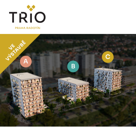
O PROJEKTU
Proč TRIO Radotín
FAQ sekce
Novinky
Postup koupě a financování
LOKALITA
CENÍK
Byty