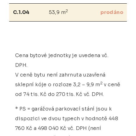
2
C.1.04
53,9 m
prodáno
Cena bytové jednotky je uvedena vč.
DPH.
V ceně bytu není zahrnuta uzavřená
2
sklepní kóje o rozloze 3,2 – 9,9 m
v ceně
od 74 tis. Kč do 270 tis. Kč vč. DPH.
* PS = garážová parkovací stání jsou k
dispozici ve dvou typech v hodnotě 448
760 Kč a 498 040 Kč vč. DPH (není