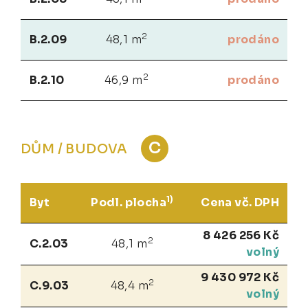
2
B.2.09
48,1 m
prodáno
2
B.2.10
46,9 m
prodáno
C
DŮM / BUDOVA
1)
Byt
Podl. plocha
Cena vč. DPH
8 426 256 Kč
2
C.2.03
48,1 m
volný
9 430 972 Kč
2
C.9.03
48,4 m
volný