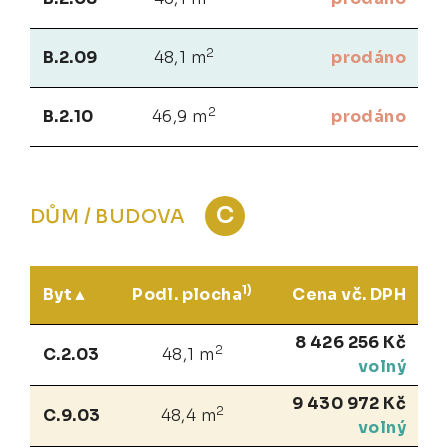
2
B.2.09
48,1 m
prodáno
2
B.2.10
46,9 m
prodáno
C
DŮM / BUDOVA
1)
Byt
Podl. plocha
Cena vč. DPH
8 426 256 Kč
2
C.2.03
48,1 m
volný
9 430 972 Kč
2
C.9.03
48,4 m
volný