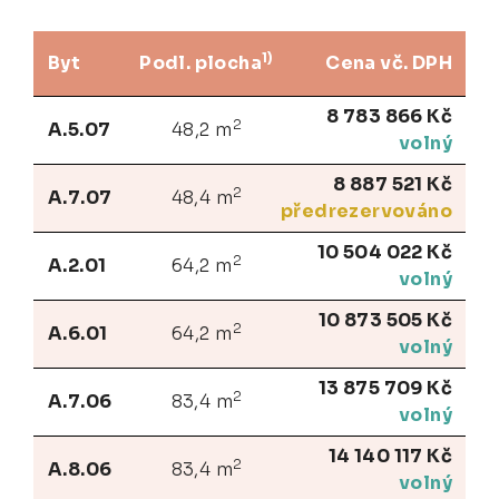
1)
Byt
Podl. plocha
Cena vč. DPH
8 783 866 Kč
2
A.5.07
48,2 m
volný
8 887 521 Kč
2
A.7.07
48,4 m
předrezervováno
10 504 022 Kč
2
A.2.01
64,2 m
volný
10 873 505 Kč
2
A.6.01
64,2 m
volný
13 875 709 Kč
2
A.7.06
83,4 m
volný
14 140 117 Kč
2
A.8.06
83,4 m
volný