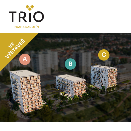
O PROJEKTU
Proč TRIO Radotín
FAQ sekce
Novinky
Postup koupě a financování
LOKALITA
CENÍK
Byty