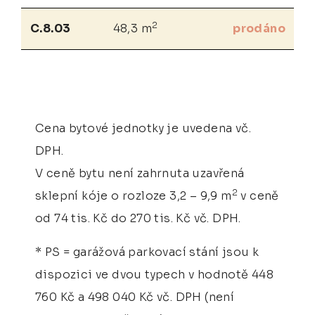
2
C.8.03
48,3 m
prodáno
Cena bytové jednotky je uvedena vč.
DPH.
V ceně bytu není zahrnuta uzavřená
2
sklepní kóje o rozloze 3,2 – 9,9 m
v ceně
od 74 tis. Kč do 270 tis. Kč vč. DPH.
* PS = garážová parkovací stání jsou k
dispozici ve dvou typech v hodnotě 448
760 Kč a 498 040 Kč vč. DPH (není