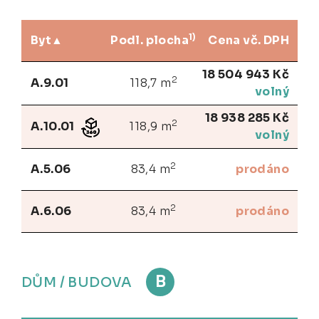
1)
Byt
Podl. plocha
Cena vč. DPH
18 504 943 Kč
2
A.9.01
118,7 m
volný
18 938 285 Kč
2
A.10.01
118,9 m
volný
2
A.5.06
83,4 m
prodáno
2
A.6.06
83,4 m
prodáno
B
DŮM / BUDOVA