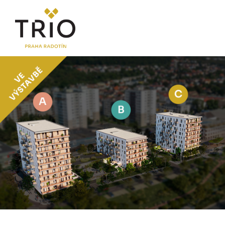
O PROJEKTU
Proč TRIO Radotín
FAQ sekce
Novinky
Postup koupě a financování
LOKALITA
CENÍK
Byty