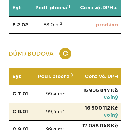
1)
Byt
Podl. plocha
Cena vč. DPH
2
B.2.02
88,0 m
prodáno
C
DŮM / BUDOVA
1)
Byt
Podl. plocha
Cena vč. DPH
15 905 847 Kč
2
C.7.01
99,4 m
volný
16 300 112 Kč
2
C.8.01
99,4 m
volný
17 038 048 Kč
2
C.9.01
99,4 m