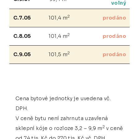
volný
2
C.7.05
101,4 m
prodáno
2
C.8.05
101,4 m
prodáno
2
C.9.05
101,5 m
prodáno
Cena bytové jednotky je uvedena vč.
DPH.
V ceně bytu není zahrnuta uzavřená
2
sklepní kóje o rozloze 3,2 – 9,9 m
v ceně
od 74 tis. Kč do 270 tis. Kč vč. DPH.