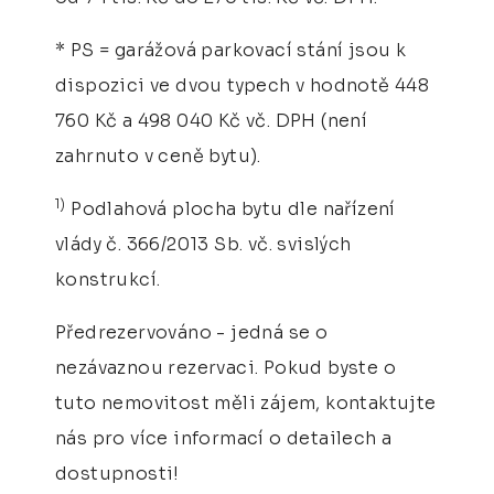
* PS = garážová parkovací stání jsou k
dispozici ve dvou typech v hodnotě 448
760 Kč a 498 040 Kč vč. DPH (není
zahrnuto v ceně bytu).
1)
Podlahová plocha bytu dle nařízení
vlády č. 366/2013 Sb. vč. svislých
konstrukcí.
Předrezervováno - jedná se o
nezávaznou rezervaci. Pokud byste o
tuto nemovitost měli zájem, kontaktujte
nás pro více informací o detailech a
dostupnosti!