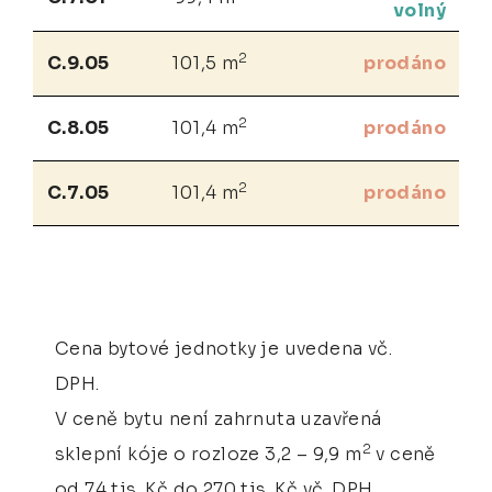
volný
2
C.9.05
101,5 m
prodáno
2
C.8.05
101,4 m
prodáno
2
C.7.05
101,4 m
prodáno
Cena bytové jednotky je uvedena vč.
DPH.
V ceně bytu není zahrnuta uzavřená
2
sklepní kóje o rozloze 3,2 – 9,9 m
v ceně
od 74 tis. Kč do 270 tis. Kč vč. DPH.