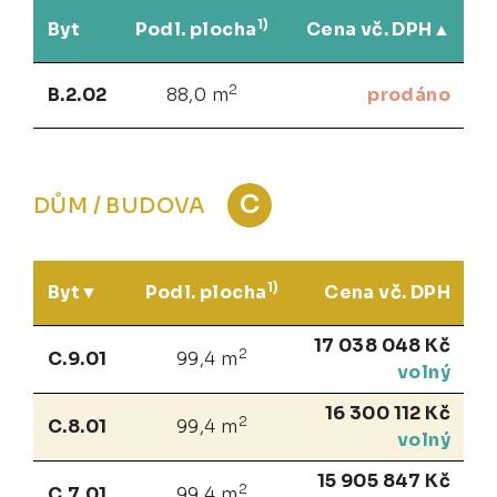
1)
Byt
Podl. plocha
Cena vč. DPH
2
B.2.02
88,0 m
prodáno
C
DŮM / BUDOVA
1)
Byt
Podl. plocha
Cena vč. DPH
17 038 048 Kč
2
C.9.01
99,4 m
volný
16 300 112 Kč
2
C.8.01
99,4 m
volný
15 905 847 Kč
2
C.7.01
99,4 m