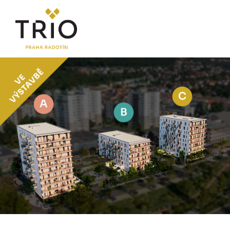
O PROJEKTU
Proč TRIO Radotín
FAQ sekce
Novinky
Postup koupě a financování
LOKALITA
CENÍK
Byty