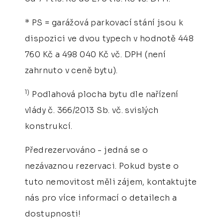
* PS = garážová parkovací stání jsou k
dispozici ve dvou typech v hodnotě 448
760 Kč a 498 040 Kč vč. DPH (není
zahrnuto v ceně bytu).
1)
Podlahová plocha bytu dle nařízení
vlády č. 366/2013 Sb. vč. svislých
konstrukcí.
Předrezervováno - jedná se o
nezávaznou rezervaci. Pokud byste o
tuto nemovitost měli zájem, kontaktujte
nás pro více informací o detailech a
dostupnosti!