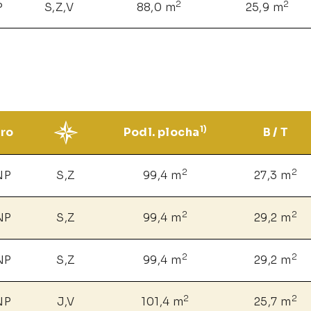
2
2
P
S,Z,V
88,0 m
25,9 m
1)
ro
Podl. plocha
B / T
2
2
NP
S,Z
99,4 m
27,3 m
2
2
NP
S,Z
99,4 m
29,2 m
2
2
NP
S,Z
99,4 m
29,2 m
2
2
NP
J,V
101,4 m
25,7 m