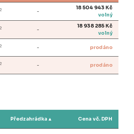
18 504 943 Kč
2
-
volný
18 938 285 Kč
2
-
volný
2
-
prodáno
2
-
prodáno
Předzahrádka
Cena vč. DPH