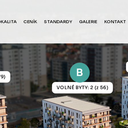
OKALITA
CENÍK
STANDARDY
GALERIE
KONTAKT
B
79)
VOLNÉ BYTY: 2 (z 56)