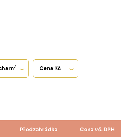
2
cha m
Cena Kč
Předzahrádka
Cena vč. DPH