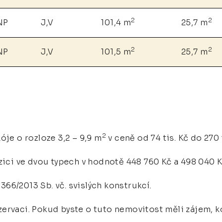
2
2
NP
J,V
101,4 m
25,7 m
2
2
NP
J,V
101,5 m
25,7 m
2
óje o rozloze 3,2 – 9,9 m
v ceně od 74 tis. Kč do 270 
zici ve dvou typech v hodnotě 448 760 Kč a 498 040 K
366/2013 Sb. vč. svislých konstrukcí.
ervaci. Pokud byste o tuto nemovitost měli zájem, k