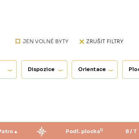
JEN VOLNÉ BYTY
ZRUŠIT FILTRY
Dispozice
Orientace
Plo
1)
Patro
Podl. plocha
B / T