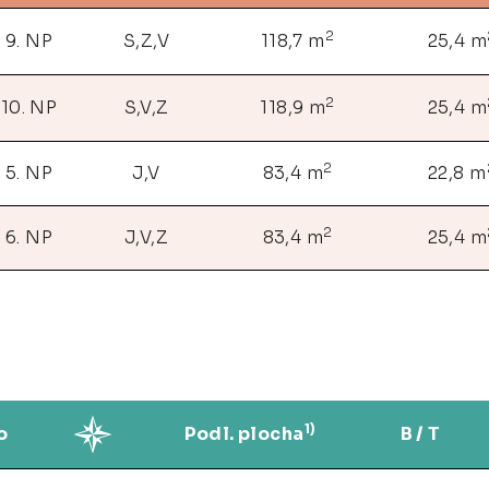
2
9. NP
S,Z,V
118,7 m
25,4 m
2
10. NP
S,V,Z
118,9 m
25,4 m
2
5. NP
J,V
83,4 m
22,8 m
2
6. NP
J,V,Z
83,4 m
25,4 m
1)
o
Podl. plocha
B / T