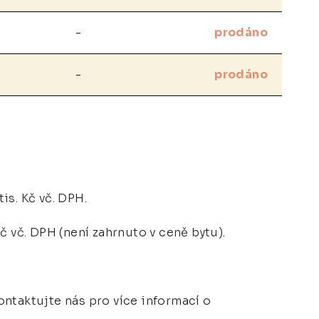
-
prodáno
-
prodáno
tis. Kč vč. DPH.
č vč. DPH (není zahrnuto v ceně bytu).
ontaktujte nás pro více informací o