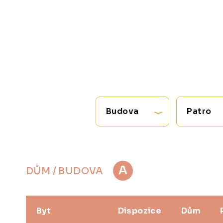
Budova
Patro
A
DŮM / BUDOVA
Byt
Dispozice
Dům