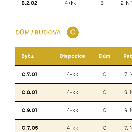
B.2.02
4+kk
B
2. N
C
DŮM / BUDOVA
Byt
Dispozice
Dům
Pat
C.7.01
4+kk
C
7. 
C.8.01
4+kk
C
8. 
C.9.01
4+kk
C
9. 
C.7.05
4+kk
C
7. 