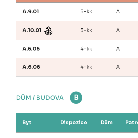
A.9.01
5+kk
A
A.10.01
5+kk
A
A.5.06
4+kk
A
A.6.06
4+kk
A
B
DŮM / BUDOVA
Byt
Dispozice
Dům
Patr