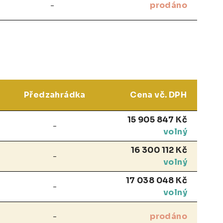
-
prodáno
Předzahrádka
Cena vč. DPH
15 905 847 Kč
-
volný
16 300 112 Kč
-
volný
17 038 048 Kč
-
volný
-
prodáno