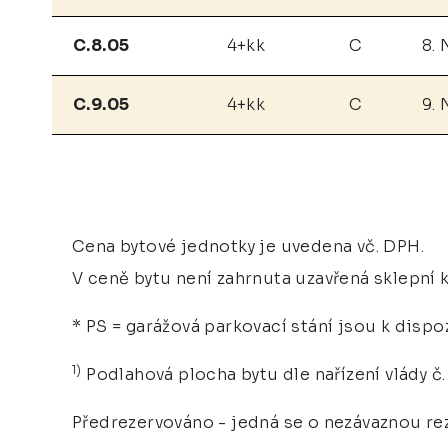
C.8.05
4+kk
C
8. 
C.9.05
4+kk
C
9. 
Cena bytové jednotky je uvedena vč. DPH.
V ceně bytu není zahrnuta uzavřená sklepní k
* PS = garážová parkovací stání jsou k dispo
1)
Podlahová plocha bytu dle nařízení vlády č. 
Předrezervováno - jedná se o nezávaznou rez