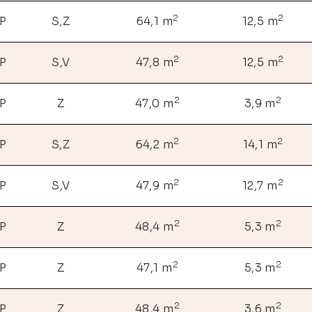
2
2
NP
S,Z
64,1 m
12,5 m
2
2
NP
S,V
47,8 m
12,5 m
2
2
NP
Z
47,0 m
3,9 m
2
2
NP
S,Z
64,2 m
14,1 m
2
2
NP
S,V
47,9 m
12,7 m
2
2
NP
Z
48,4 m
5,3 m
2
2
NP
Z
47,1 m
5,3 m
2
2
NP
Z
48,4 m
3,6 m