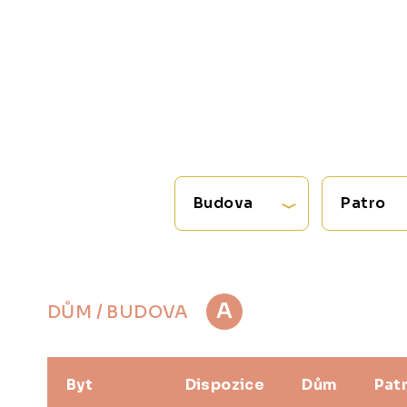
Budova
Patro
A
DŮM / BUDOVA
Byt
Dispozice
Dům
Pat