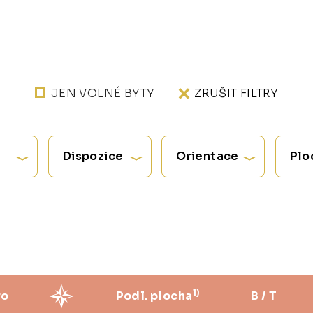
JEN VOLNÉ BYTY
ZRUŠIT FILTRY
Dispozice
Orientace
Plo
1)
ro
Podl. plocha
B / T