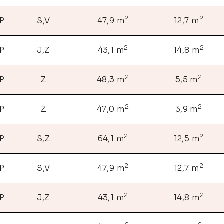
2
2
NP
S,V
47,9 m
12,7 m
2
2
NP
J,Z
43,1 m
14,8 m
2
2
NP
Z
48,3 m
5,5 m
2
2
NP
Z
47,0 m
3,9 m
2
2
NP
S,Z
64,1 m
12,5 m
2
2
NP
S,V
47,9 m
12,7 m
2
2
NP
J,Z
43,1 m
14,8 m