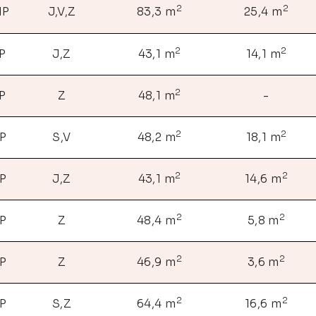
2
2
NP
J,V,Z
83,3 m
25,4 m
2
2
P
J,Z
43,1 m
14,1 m
2
P
Z
48,1 m
-
2
2
NP
S,V
48,2 m
18,1 m
2
2
NP
J,Z
43,1 m
14,6 m
2
2
NP
Z
48,4 m
5,8 m
2
2
NP
Z
46,9 m
3,6 m
2
2
NP
S,Z
64,4 m
16,6 m