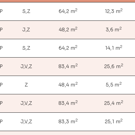
2
2
NP
S,Z
64,2 m
12,3 m
2
2
NP
J,Z
48,2 m
3,6 m
2
2
NP
S,Z
64,2 m
14,1 m
2
2
NP
J,V,Z
83,4 m
25,6 m
2
2
NP
Z
48,4 m
5,5 m
2
2
NP
J,V,Z
83,4 m
25,4 m
2
2
NP
J,V,Z
83,3 m
25,1 m