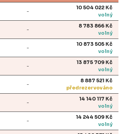
10 504 022 Kč
-
volný
8 783 866 Kč
-
volný
10 873 505 Kč
-
volný
13 875 709 Kč
-
volný
8 887 521 Kč
-
předrezervováno
14 140 117 Kč
-
volný
14 244 509 Kč
-
volný