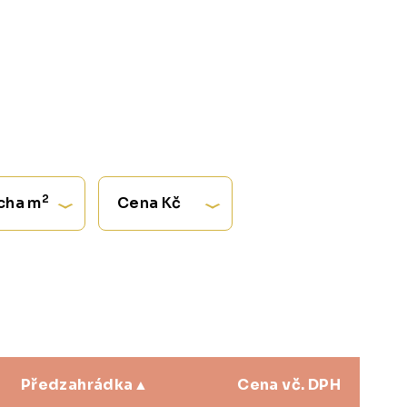
2
cha m
Cena Kč
Předzahrádka
Cena vč. DPH