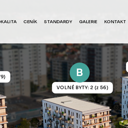
OKALITA
CENÍK
STANDARDY
GALERIE
KONTAKT
B
79)
VOLNÉ BYTY: 2 (z 56)