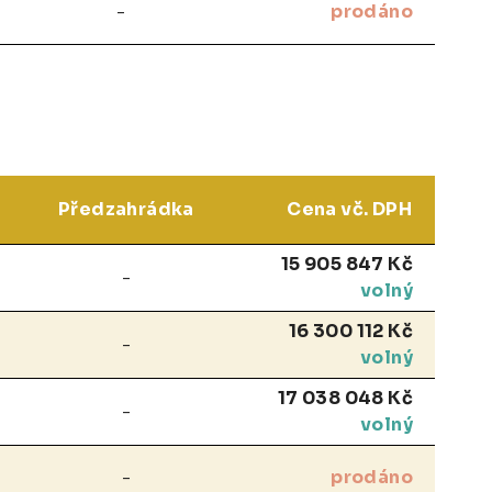
-
prodáno
Předzahrádka
Cena vč. DPH
15 905 847 Kč
-
volný
16 300 112 Kč
-
volný
17 038 048 Kč
-
volný
-
prodáno