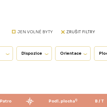
JEN VOLNÉ BYTY
ZRUŠIT FILTRY
Dispozice
Orientace
Plo
1)
Patro
Podl. plocha
B / T