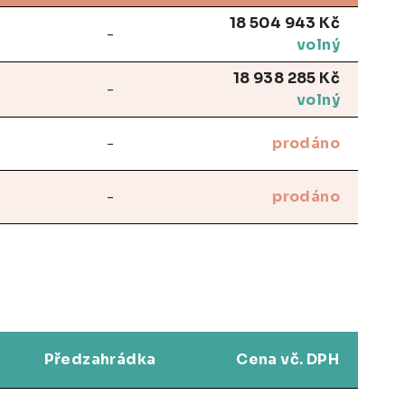
18 504 943 Kč
-
volný
18 938 285 Kč
-
volný
-
prodáno
-
prodáno
Předzahrádka
Cena vč. DPH