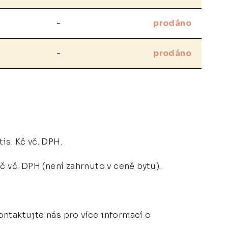
-
prodáno
-
prodáno
tis. Kč vč. DPH.
č vč. DPH (není zahrnuto v ceně bytu).
ontaktujte nás pro více informací o