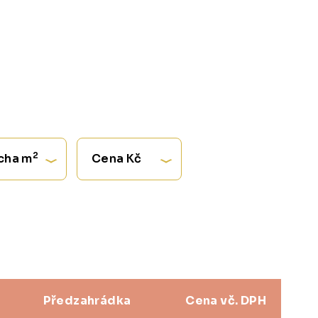
2
cha m
Cena Kč
Předzahrádka
Cena vč. DPH