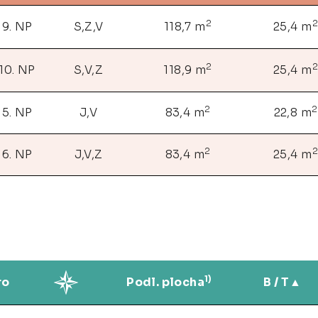
2
2
9. NP
S,Z,V
118,7 m
25,4 m
2
2
10. NP
S,V,Z
118,9 m
25,4 m
2
2
5. NP
J,V
83,4 m
22,8 m
2
2
6. NP
J,V,Z
83,4 m
25,4 m
1)
ro
Podl. plocha
B / T