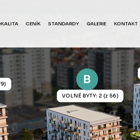
OKALITA
CENÍK
STANDARDY
GALERIE
KONTAKT
B
79)
VOLNÉ BYTY: 2 (z 56)