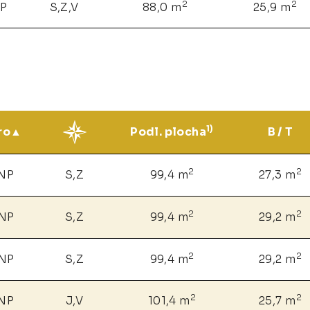
2
2
NP
S,Z,V
88,0 m
25,9 m
1)
ro
Podl. plocha
B / T
2
2
 NP
S,Z
99,4 m
27,3 m
2
2
 NP
S,Z
99,4 m
29,2 m
2
2
 NP
S,Z
99,4 m
29,2 m
2
2
 NP
J,V
101,4 m
25,7 m