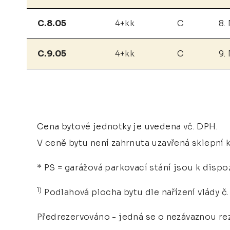
C.8.05
4+kk
C
8.
C.9.05
4+kk
C
9.
Cena bytové jednotky je uvedena vč. DPH.
V ceně bytu není zahrnuta uzavřená sklepní k
* PS = garážová parkovací stání jsou k dispo
1)
Podlahová plocha bytu dle nařízení vlády č. 
Předrezervováno - jedná se o nezávaznou rez