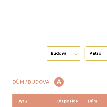
Budova
Patro
A
DŮM / BUDOVA
Byt
Dispozice
Dům