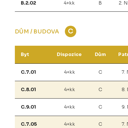
B.2.02
4+kk
B
2. 
C
DŮM / BUDOVA
Byt
Dispozice
Dům
Pat
C.7.01
4+kk
C
7.
C.8.01
4+kk
C
8.
C.9.01
4+kk
C
9.
C.7.05
4+kk
C
7.