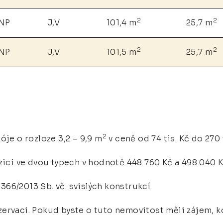
2
2
 NP
J,V
101,4 m
25,7 m
2
2
 NP
J,V
101,5 m
25,7 m
2
óje o rozloze 3,2 – 9,9 m
v ceně od 74 tis. Kč do 270 
zici ve dvou typech v hodnotě 448 760 Kč a 498 040 K
366/2013 Sb. vč. svislých konstrukcí.
ervaci. Pokud byste o tuto nemovitost měli zájem, k