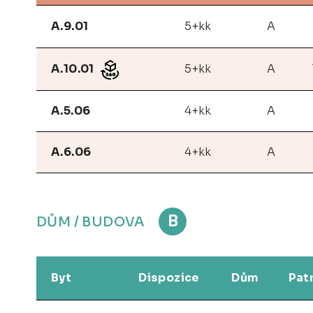
A.9.01
5+kk
A
A.10.01
5+kk
A
A.5.06
4+kk
A
A.6.06
4+kk
A
B
DŮM / BUDOVA
Byt
Dispozice
Dům
Pat