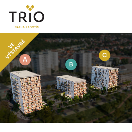
O PROJEKTU
Proč TRIO Radotín
FAQ sekce
Novinky
Postup koupě a financování
LOKALITA
CENÍK
Byty