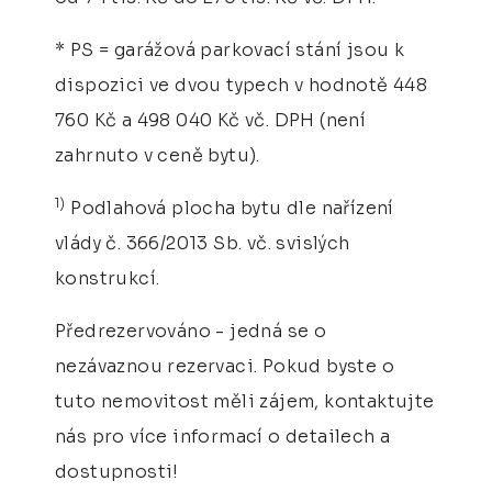
* PS = garážová parkovací stání jsou k
dispozici ve dvou typech v hodnotě 448
760 Kč a 498 040 Kč vč. DPH (není
zahrnuto v ceně bytu).
1)
Podlahová plocha bytu dle nařízení
vlády č. 366/2013 Sb. vč. svislých
konstrukcí.
Předrezervováno - jedná se o
nezávaznou rezervaci. Pokud byste o
tuto nemovitost měli zájem, kontaktujte
nás pro více informací o detailech a
dostupnosti!