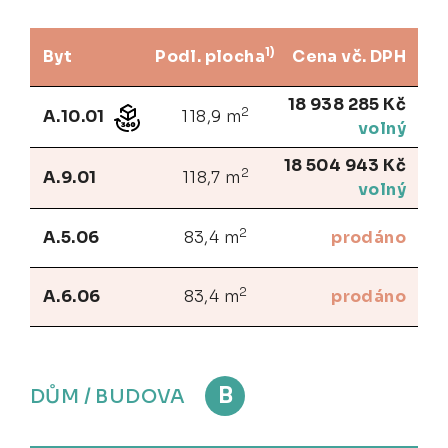
1)
Byt
Podl. plocha
Cena vč. DPH
18 938 285 Kč
2
A.10.01
118,9 m
volný
18 504 943 Kč
2
A.9.01
118,7 m
volný
2
A.5.06
83,4 m
prodáno
2
A.6.06
83,4 m
prodáno
B
DŮM / BUDOVA