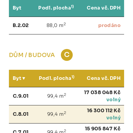
1)
Byt
Podl. plocha
Cena vč. DPH
2
B.2.02
88,0 m
prodáno
C
DŮM / BUDOVA
1)
Byt
Podl. plocha
Cena vč. DPH
17 038 048 Kč
2
C.9.01
99,4 m
volný
16 300 112 Kč
2
C.8.01
99,4 m
volný
15 905 847 Kč
2
C.7.01
99,4 m