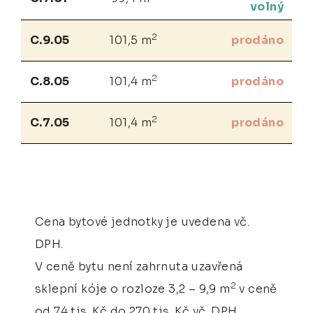
volný
2
C.9.05
101,5 m
prodáno
2
C.8.05
101,4 m
prodáno
2
C.7.05
101,4 m
prodáno
Cena bytové jednotky je uvedena vč.
DPH.
V ceně bytu není zahrnuta uzavřená
2
sklepní kóje o rozloze 3,2 – 9,9 m
v ceně
od 74 tis. Kč do 270 tis. Kč vč. DPH.