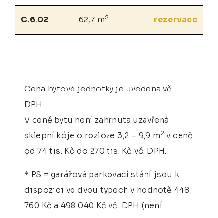
2
C.6.02
62,7 m
rezervace
Cena bytové jednotky je uvedena vč.
DPH.
V ceně bytu není zahrnuta uzavřená
2
sklepní kóje o rozloze 3,2 – 9,9 m
v ceně
od 74 tis. Kč do 270 tis. Kč vč. DPH.
* PS = garážová parkovací stání jsou k
dispozici ve dvou typech v hodnotě 448
760 Kč a 498 040 Kč vč. DPH (není