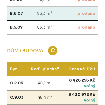
2
B.6.07
83,3 m
prodáno
2
B.5.07
83,3 m
prodáno
C
DŮM / BUDOVA
1)
Byt
Podl. plocha
Cena vč. DPH
8 426 256 Kč
2
C.2.03
48,1 m
volný
9 430 972 Kč
2
C.9.03
48,4 m
volný