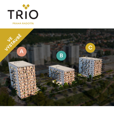
O PROJEKTU
Proč TRIO Radotín
FAQ sekce
Novinky
Postup koupě a financování
LOKALITA
CENÍK
Byty