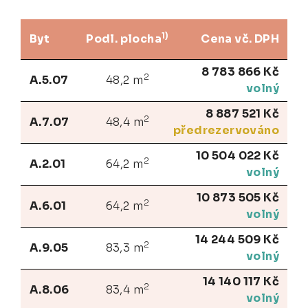
1)
Byt
Podl. plocha
Cena vč. DPH
8 783 866 Kč
2
A.5.07
48,2 m
volný
8 887 521 Kč
2
A.7.07
48,4 m
předrezervováno
10 504 022 Kč
2
A.2.01
64,2 m
volný
10 873 505 Kč
2
A.6.01
64,2 m
volný
14 244 509 Kč
2
A.9.05
83,3 m
volný
14 140 117 Kč
2
A.8.06
83,4 m
volný