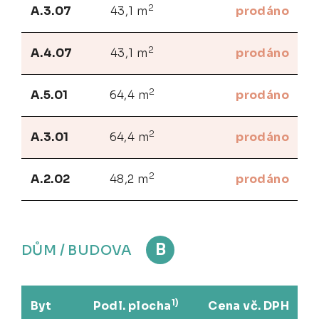
2
A.3.07
43,1 m
prodáno
2
A.4.07
43,1 m
prodáno
2
A.5.01
64,4 m
prodáno
2
A.3.01
64,4 m
prodáno
2
A.2.02
48,2 m
prodáno
B
DŮM / BUDOVA
1)
Byt
Podl. plocha
Cena vč. DPH