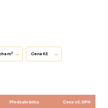
2
cha m
Cena Kč
Předzahrádka
Cena vč. DPH