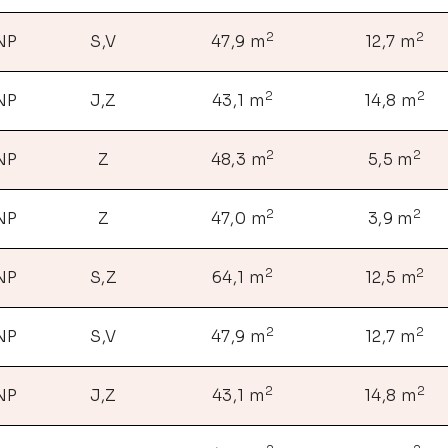
2
2
 NP
S,V
47,9 m
12,7 m
2
2
 NP
J,Z
43,1 m
14,8 m
2
2
 NP
Z
48,3 m
5,5 m
2
2
 NP
Z
47,0 m
3,9 m
2
2
 NP
S,Z
64,1 m
12,5 m
2
2
 NP
S,V
47,9 m
12,7 m
2
2
 NP
J,Z
43,1 m
14,8 m