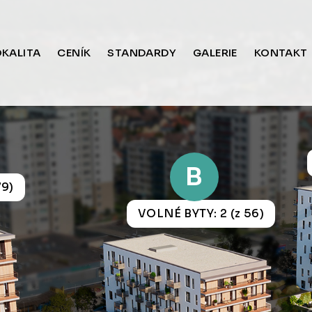
OKALITA
CENÍK
STANDARDY
GALERIE
KONTAKT
B
79)
VOLNÉ BYTY: 2 (z 56)