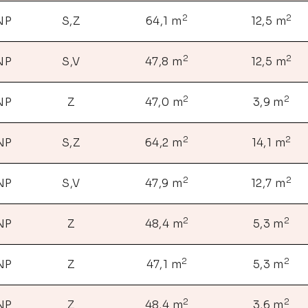
2
2
 NP
S,Z
64,1 m
12,5 m
2
2
 NP
S,V
47,8 m
12,5 m
2
2
 NP
Z
47,0 m
3,9 m
2
2
 NP
S,Z
64,2 m
14,1 m
2
2
 NP
S,V
47,9 m
12,7 m
2
2
 NP
Z
48,4 m
5,3 m
2
2
 NP
Z
47,1 m
5,3 m
2
2
 NP
Z
48,4 m
3,6 m