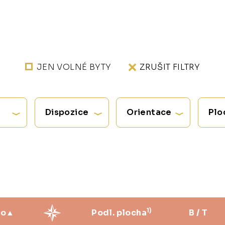
JEN VOLNÉ BYTY
ZRUŠIT FILTRY
Dispozice
Orientace
Plo
1)
ro
Podl. plocha
B / T