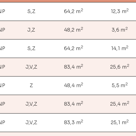
2
2
 NP
S,Z
64,2 m
12,3 m
2
2
 NP
J,Z
48,2 m
3,6 m
2
2
 NP
S,Z
64,2 m
14,1 m
2
2
 NP
J,V,Z
83,4 m
25,6 m
2
2
 NP
Z
48,4 m
5,5 m
2
2
 NP
J,V,Z
83,4 m
25,4 m
2
2
 NP
J,V,Z
83,3 m
25,1 m