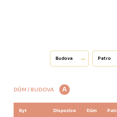
Budova
Patro
A
DŮM / BUDOVA
Byt
Dispozice
Dům
Pat