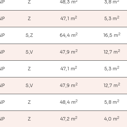
2
2
 NP
Z
48,3 m
3,8 m
2
2
 NP
Z
47,1 m
5,3 m
2
2
 NP
S,Z
64,4 m
16,5 m
2
2
 NP
S,V
47,9 m
12,7 m
2
2
 NP
Z
47,1 m
5,3 m
2
2
 NP
S,V
47,9 m
12,7 m
2
2
 NP
Z
48,4 m
5,8 m
2
2
 NP
Z
47,2 m
4,0 m