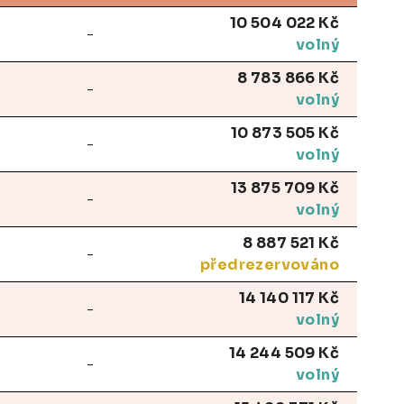
10 504 022 Kč
-
volný
8 783 866 Kč
-
volný
10 873 505 Kč
-
volný
13 875 709 Kč
-
volný
8 887 521 Kč
-
předrezervováno
14 140 117 Kč
-
volný
14 244 509 Kč
-
volný