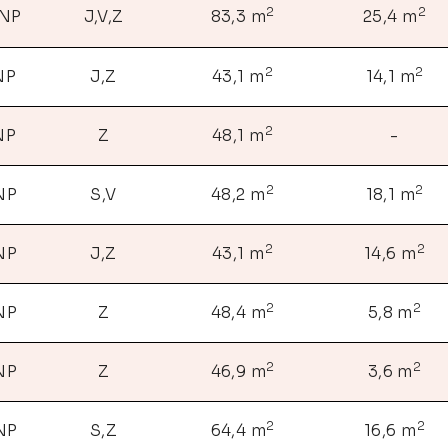
2
2
 NP
J,V,Z
83,3 m
25,4 m
2
2
NP
J,Z
43,1 m
14,1 m
2
NP
Z
48,1 m
-
2
2
 NP
S,V
48,2 m
18,1 m
2
2
 NP
J,Z
43,1 m
14,6 m
2
2
 NP
Z
48,4 m
5,8 m
2
2
 NP
Z
46,9 m
3,6 m
2
2
 NP
S,Z
64,4 m
16,6 m