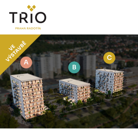
O PROJEKTU
Proč TRIO Radotín
FAQ sekce
Novinky
Postup koupě a financování
LOKALITA
CENÍK
Byty