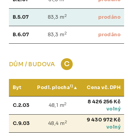
2
B.5.07
83,3 m
prodáno
2
B.6.07
83,3 m
prodáno
C
DŮM / BUDOVA
1)
Byt
Podl. plocha
Cena vč. DPH
8 426 256 Kč
2
C.2.03
48,1 m
volný
9 430 972 Kč
2
C.9.03
48,4 m
volný