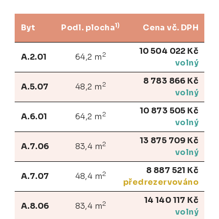
1)
Byt
Podl. plocha
Cena vč. DPH
10 504 022 Kč
2
A.2.01
64,2 m
volný
8 783 866 Kč
2
A.5.07
48,2 m
volný
10 873 505 Kč
2
A.6.01
64,2 m
volný
13 875 709 Kč
2
A.7.06
83,4 m
volný
8 887 521 Kč
2
A.7.07
48,4 m
předrezervováno
14 140 117 Kč
2
A.8.06
83,4 m
volný