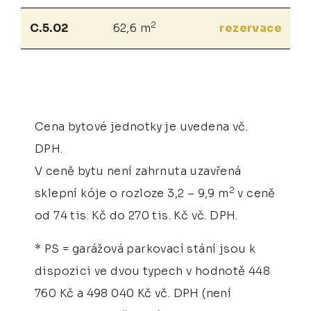
2
C.5.02
62,6 m
rezervace
Cena bytové jednotky je uvedena vč.
DPH.
V ceně bytu není zahrnuta uzavřená
2
sklepní kóje o rozloze 3,2 – 9,9 m
v ceně
od 74 tis. Kč do 270 tis. Kč vč. DPH.
* PS = garážová parkovací stání jsou k
dispozici ve dvou typech v hodnotě 448
760 Kč a 498 040 Kč vč. DPH (není