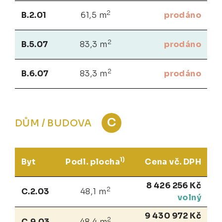
2
B.2.01
61,5 m
prodáno
2
B.5.07
83,3 m
prodáno
2
B.6.07
83,3 m
prodáno
C
DŮM / BUDOVA
1)
Byt
Podl. plocha
Cena vč. DPH
8 426 256 Kč
2
C.2.03
48,1 m
volný
9 430 972 Kč
2
C.9.03
48,4 m