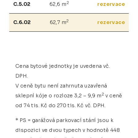
2
C.5.02
62,6 m
rezervace
2
C.6.02
62,7 m
rezervace
Cena bytové jednotky je uvedena vč.
DPH.
V ceně bytu není zahrnuta uzavřená
2
sklepní kóje o rozloze 3,2 – 9,9 m
v ceně
od 74 tis. Kč do 270 tis. Kč vč. DPH.
* PS = garážová parkovací stání jsou k
dispozici ve dvou typech v hodnotě 448