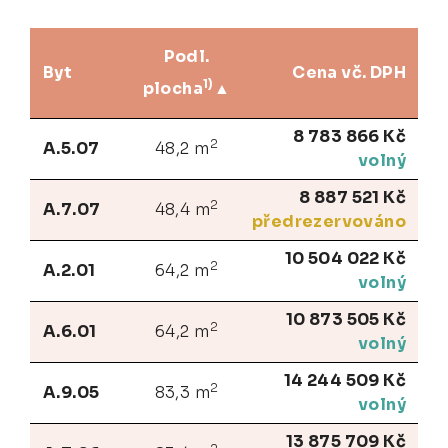
Podl.
Byt
Cena vč. DPH
1)
plocha
8 783 866 Kč
2
A.5.07
48,2 m
volný
8 887 521 Kč
2
A.7.07
48,4 m
předrezervováno
10 504 022 Kč
2
A.2.01
64,2 m
volný
10 873 505 Kč
2
A.6.01
64,2 m
volný
14 244 509 Kč
2
A.9.05
83,3 m
volný
13 875 709 Kč