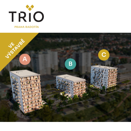
O PROJEKTU
Proč TRIO Radotín
FAQ sekce
Novinky
Postup koupě a financování
LOKALITA
CENÍK
Byty