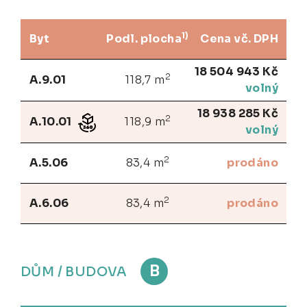
1)
Byt
Podl. plocha
Cena vč. DPH
18 504 943 Kč
2
A.9.01
118,7 m
volný
18 938 285 Kč
2
A.10.01
118,9 m
volný
2
A.5.06
83,4 m
prodáno
2
A.6.06
83,4 m
prodáno
B
DŮM / BUDOVA