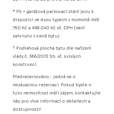
* PS = garážová parkovací stání jsou k
dispozici ve dvou typech v hodnotě 448
760 Kč a 498 040 Kč vč. DPH (není
zahrnuto v ceně bytu).
1)
Podlahová plocha bytu dle nařízení
vlády č. 366/2013 Sb. vč. svislých
konstrukcí.
Předrezervováno - jedná se o
nezávaznou rezervaci. Pokud byste o
tuto nemovitost měli zájem, kontaktujte
nás pro více informací o detailech a
dostupnosti!