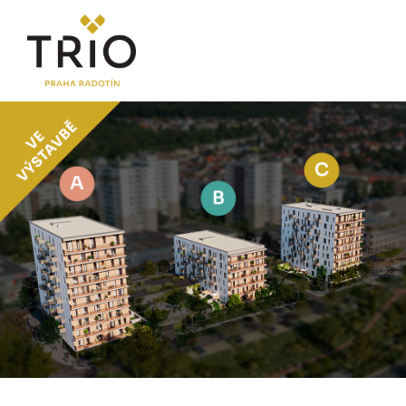
O PROJEKTU
Proč TRIO Radotín
FAQ sekce
Novinky
Postup koupě a financování
LOKALITA
CENÍK
Byty