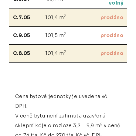
volný
2
C.7.05
101,4 m
prodáno
2
C.9.05
101,5 m
prodáno
2
C.8.05
101,4 m
prodáno
Cena bytové jednotky je uvedena vč.
DPH.
V ceně bytu není zahrnuta uzavřená
2
sklepní kóje o rozloze 3,2 – 9,9 m
v ceně
od 74 tis. Kč do 270 tis. Kč vč. DPH.