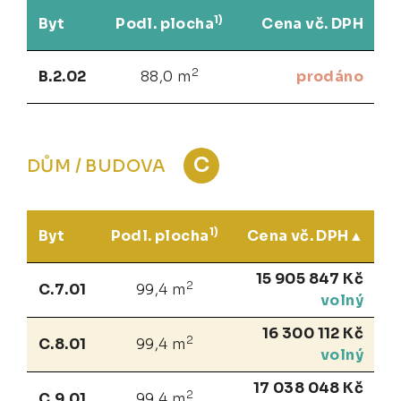
1)
Byt
Podl. plocha
Cena vč. DPH
2
B.2.02
88,0 m
prodáno
C
DŮM / BUDOVA
1)
Byt
Podl. plocha
Cena vč. DPH
15 905 847 Kč
2
C.7.01
99,4 m
volný
16 300 112 Kč
2
C.8.01
99,4 m
volný
17 038 048 Kč
2
C.9.01
99,4 m