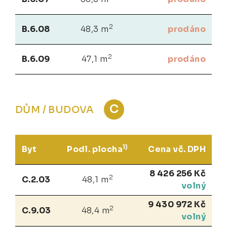
2
B.6.08
48,3 m
prodáno
2
B.6.09
47,1 m
prodáno
C
DŮM / BUDOVA
1)
Byt
Podl. plocha
Cena vč. DPH
8 426 256 Kč
2
C.2.03
48,1 m
volný
9 430 972 Kč
2
C.9.03
48,4 m
volný