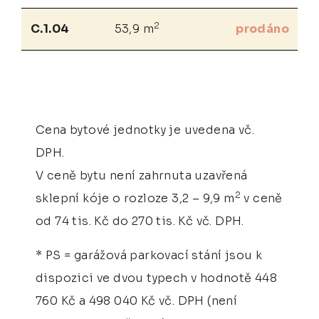
2
C.1.04
53,9 m
prodáno
Cena bytové jednotky je uvedena vč.
DPH.
V ceně bytu není zahrnuta uzavřená
2
sklepní kóje o rozloze 3,2 – 9,9 m
v ceně
od 74 tis. Kč do 270 tis. Kč vč. DPH.
* PS = garážová parkovací stání jsou k
dispozici ve dvou typech v hodnotě 448
760 Kč a 498 040 Kč vč. DPH (není