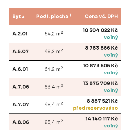
1)
Byt
Podl. plocha
Cena vč. DPH
10 504 022 Kč
2
A.2.01
64,2 m
volný
8 783 866 Kč
2
A.5.07
48,2 m
volný
10 873 505 Kč
2
A.6.01
64,2 m
volný
13 875 709 Kč
2
A.7.06
83,4 m
volný
8 887 521 Kč
2
A.7.07
48,4 m
předrezervováno
14 140 117 Kč
2
A.8.06
83,4 m
volný