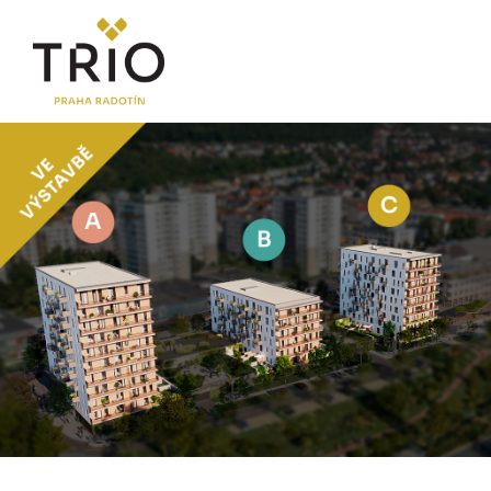
O PROJEKTU
Proč TRIO Radotín
FAQ sekce
Novinky
Postup koupě a financování
LOKALITA
CENÍK
Byty