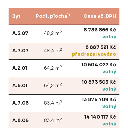
1)
Byt
Podl. plocha
Cena vč. DPH
8 783 866 Kč
2
A.5.07
48,2 m
volný
8 887 521 Kč
2
A.7.07
48,4 m
předrezervováno
10 504 022 Kč
2
A.2.01
64,2 m
volný
10 873 505 Kč
2
A.6.01
64,2 m
volný
13 875 709 Kč
2
A.7.06
83,4 m
volný
14 140 117 Kč
2
A.8.06
83,4 m
volný