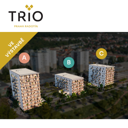
O PROJEKTU
Proč TRIO Radotín
FAQ sekce
Novinky
Postup koupě a financování
LOKALITA
CENÍK
Byty