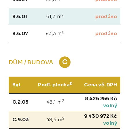
2
B.6.01
61,3 m
prodáno
2
B.6.07
83,3 m
prodáno
C
DŮM / BUDOVA
1)
Byt
Podl. plocha
Cena vč. DPH
8 426 256 Kč
2
C.2.03
48,1 m
volný
9 430 972 Kč
2
C.9.03
48,4 m
volný