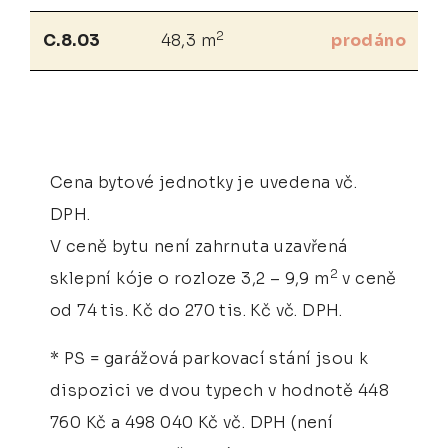
2
C.8.03
48,3 m
prodáno
Cena bytové jednotky je uvedena vč.
DPH.
V ceně bytu není zahrnuta uzavřená
2
sklepní kóje o rozloze 3,2 – 9,9 m
v ceně
od 74 tis. Kč do 270 tis. Kč vč. DPH.
* PS = garážová parkovací stání jsou k
dispozici ve dvou typech v hodnotě 448
760 Kč a 498 040 Kč vč. DPH (není