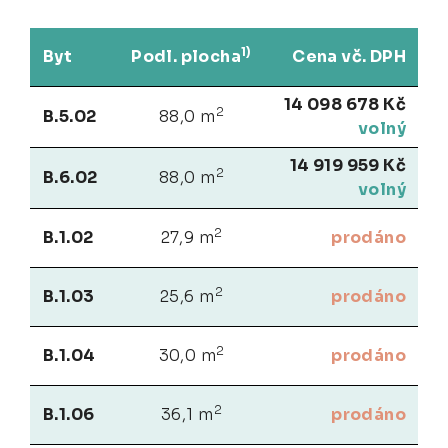
1)
Byt
Podl. plocha
Cena vč. DPH
14 098 678 Kč
2
B.5.02
88,0 m
volný
14 919 959 Kč
2
B.6.02
88,0 m
volný
2
B.1.02
27,9 m
prodáno
2
B.1.03
25,6 m
prodáno
2
B.1.04
30,0 m
prodáno
2
B.1.06
36,1 m
prodáno