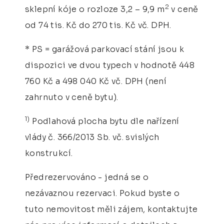
2
sklepní kóje o rozloze 3,2 – 9,9 m
v ceně
od 74 tis. Kč do 270 tis. Kč vč. DPH.
* PS = garážová parkovací stání jsou k
dispozici ve dvou typech v hodnotě 448
760 Kč a 498 040 Kč vč. DPH (není
zahrnuto v ceně bytu).
1)
Podlahová plocha bytu dle nařízení
vlády č. 366/2013 Sb. vč. svislých
konstrukcí.
Předrezervováno - jedná se o
nezávaznou rezervaci. Pokud byste o
tuto nemovitost měli zájem, kontaktujte