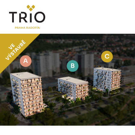
O PROJEKTU
Proč TRIO Radotín
FAQ sekce
Novinky
Postup koupě a financování
LOKALITA
CENÍK
Byty