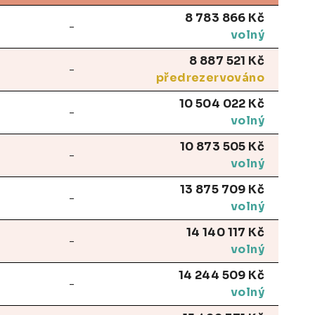
8 783 866 Kč
-
volný
8 887 521 Kč
-
předrezervováno
10 504 022 Kč
-
volný
10 873 505 Kč
-
volný
13 875 709 Kč
-
volný
14 140 117 Kč
-
volný
14 244 509 Kč
-
volný