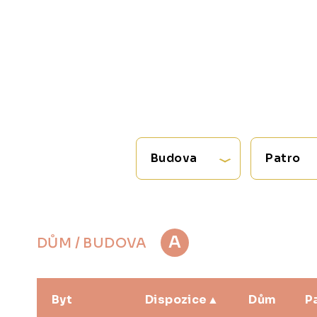
Budova
Patro
A
DŮM / BUDOVA
Byt
Dispozice
Dům
P