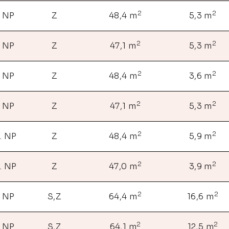
2
2
. NP
Z
48,4 m
5,3 m
2
2
. NP
Z
47,1 m
5,3 m
2
2
. NP
Z
48,4 m
3,6 m
2
2
. NP
Z
47,1 m
5,3 m
2
2
. NP
Z
48,4 m
5,9 m
2
2
. NP
Z
47,0 m
3,9 m
2
2
. NP
S,Z
64,4 m
16,6 m
2
2
. NP
S,Z
64,1 m
12,5 m