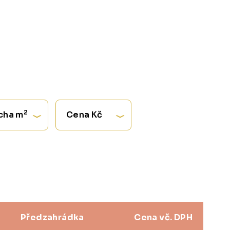
2
cha m
Cena Kč
Předzahrádka
Cena vč. DPH