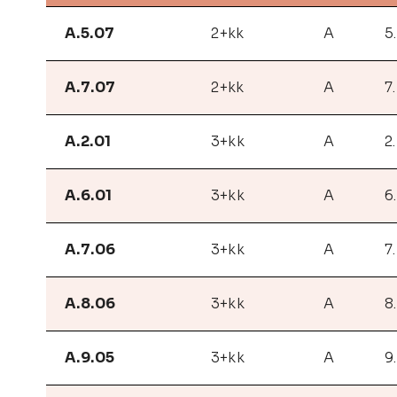
A.5.07
2+kk
A
5
A.7.07
2+kk
A
7
A.2.01
3+kk
A
2
A.6.01
3+kk
A
6
A.7.06
3+kk
A
7
A.8.06
3+kk
A
8
A.9.05
3+kk
A
9