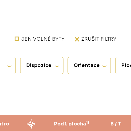
JEN VOLNÉ BYTY
ZRUŠIT FILTRY
Dispozice
Orientace
Plo
1)
atro
Podl. plocha
B / T