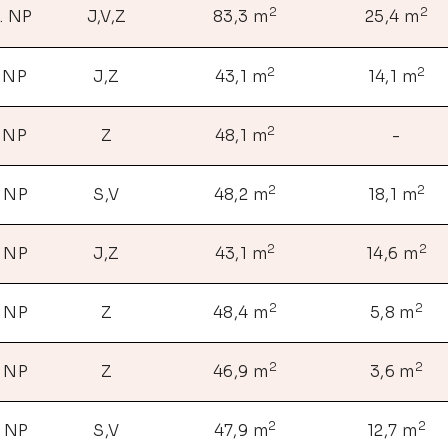
2
2
. NP
J,V,Z
83,3 m
25,4 m
2
2
. NP
J,Z
43,1 m
14,1 m
2
. NP
Z
48,1 m
-
2
2
. NP
S,V
48,2 m
18,1 m
2
2
. NP
J,Z
43,1 m
14,6 m
2
2
. NP
Z
48,4 m
5,8 m
2
2
. NP
Z
46,9 m
3,6 m
2
2
. NP
S,V
47,9 m
12,7 m