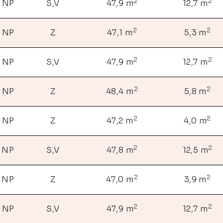
2
2
. NP
S,V
47,9 m
12,7 m
2
2
. NP
Z
47,1 m
5,3 m
2
2
. NP
S,V
47,9 m
12,7 m
2
2
. NP
Z
48,4 m
5,8 m
2
2
. NP
Z
47,2 m
4,0 m
2
2
. NP
S,V
47,8 m
12,5 m
2
2
. NP
Z
47,0 m
3,9 m
2
2
. NP
S,V
47,9 m
12,7 m