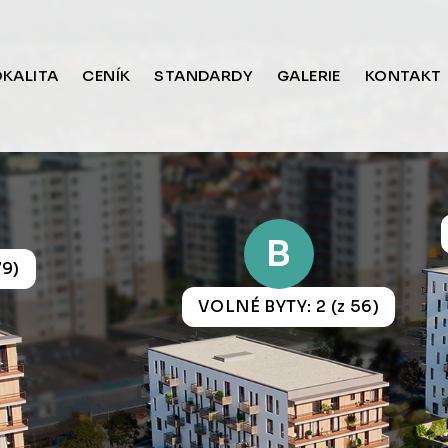
OKALITA
CENÍK
STANDARDY
GALERIE
KONTAKT
B
79)
VOLNÉ BYTY: 2 (z 56)