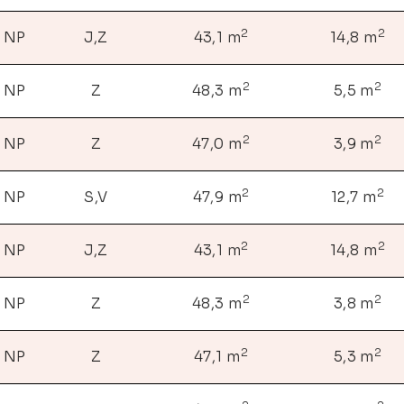
2
2
. NP
J,Z
43,1 m
14,8 m
2
2
. NP
Z
48,3 m
5,5 m
2
2
. NP
Z
47,0 m
3,9 m
2
2
. NP
S,V
47,9 m
12,7 m
2
2
. NP
J,Z
43,1 m
14,8 m
2
2
. NP
Z
48,3 m
3,8 m
2
2
. NP
Z
47,1 m
5,3 m