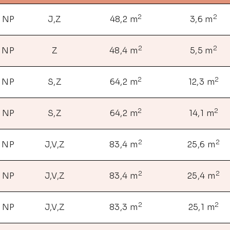
2
2
. NP
J,Z
48,2 m
3,6 m
2
2
. NP
Z
48,4 m
5,5 m
2
2
. NP
S,Z
64,2 m
12,3 m
2
2
. NP
S,Z
64,2 m
14,1 m
2
2
. NP
J,V,Z
83,4 m
25,6 m
2
2
. NP
J,V,Z
83,4 m
25,4 m
2
2
. NP
J,V,Z
83,3 m
25,1 m