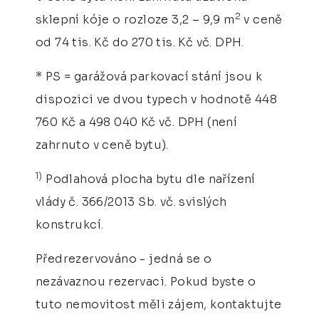
2
sklepní kóje o rozloze 3,2 – 9,9 m
v ceně
od 74 tis. Kč do 270 tis. Kč vč. DPH.
* PS = garážová parkovací stání jsou k
dispozici ve dvou typech v hodnotě 448
760 Kč a 498 040 Kč vč. DPH (není
zahrnuto v ceně bytu).
1)
Podlahová plocha bytu dle nařízení
vlády č. 366/2013 Sb. vč. svislých
konstrukcí.
Předrezervováno - jedná se o
nezávaznou rezervaci. Pokud byste o
tuto nemovitost měli zájem, kontaktujte