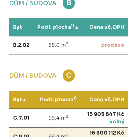
B
DŮM / BUDOVA
1)
Byt
Podl. plocha
Cena vč. DPH
2
B.2.02
88,0 m
prodáno
C
DŮM / BUDOVA
1)
Byt
Podl. plocha
Cena vč. DPH
15 905 847 Kč
2
C.7.01
99,4 m
volný
16 300 112 Kč
2
C.8.01
99,4 m