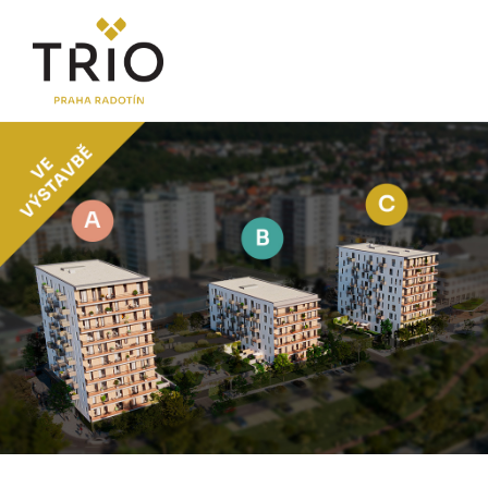
O PROJEKTU
Proč TRIO Radotín
FAQ sekce
Novinky
Postup koupě a financování
LOKALITA
CENÍK
Byty