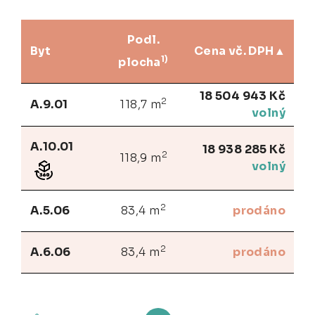
Podl.
Byt
Cena vč. DPH
1)
plocha
18 504 943 Kč
2
A.9.01
118,7 m
volný
A.10.01
18 938 285 Kč
2
118,9 m
volný
2
A.5.06
83,4 m
prodáno
2
A.6.06
83,4 m
prodáno