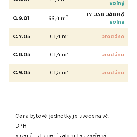
volný
17 038 048 Kč
2
C.9.01
99,4 m
volný
2
C.7.05
101,4 m
prodáno
2
C.8.05
101,4 m
prodáno
2
C.9.05
101,5 m
prodáno
Cena bytové jednotky je uvedena vč.
DPH.
V ceně bytu není zahrnuta uzavřená