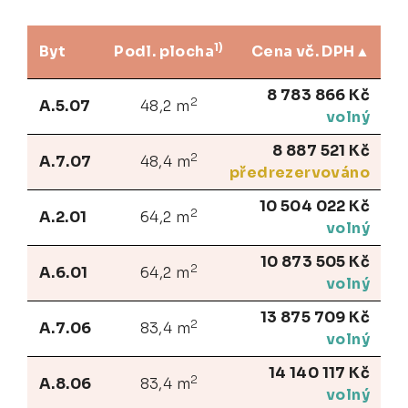
1)
Byt
Podl. plocha
Cena vč. DPH
8 783 866 Kč
2
A.5.07
48,2 m
volný
8 887 521 Kč
2
A.7.07
48,4 m
předrezervováno
10 504 022 Kč
2
A.2.01
64,2 m
volný
10 873 505 Kč
2
A.6.01
64,2 m
volný
13 875 709 Kč
2
A.7.06
83,4 m
volný
14 140 117 Kč
2
A.8.06
83,4 m
volný