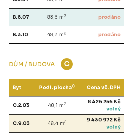
2
B.6.07
83,3 m
prodáno
2
B.3.10
48,3 m
prodáno
C
DŮM / BUDOVA
1)
Byt
Podl. plocha
Cena vč. DPH
8 426 256 Kč
2
C.2.03
48,1 m
volný
9 430 972 Kč
2
C.9.03
48,4 m
volný