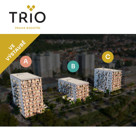
O PROJEKTU
Proč TRIO Radotín
FAQ sekce
Novinky
Postup koupě a financování
LOKALITA
CENÍK
Byty