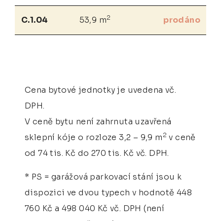
2
C.1.04
53,9 m
prodáno
Cena bytové jednotky je uvedena vč.
DPH.
V ceně bytu není zahrnuta uzavřená
2
sklepní kóje o rozloze 3,2 – 9,9 m
v ceně
od 74 tis. Kč do 270 tis. Kč vč. DPH.
* PS = garážová parkovací stání jsou k
dispozici ve dvou typech v hodnotě 448
760 Kč a 498 040 Kč vč. DPH (není