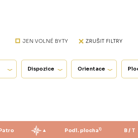
JEN VOLNÉ BYTY
ZRUŠIT FILTRY
Dispozice
Orientace
Plo
1)
Patro
Podl. plocha
B / T