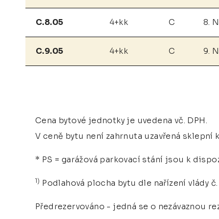
C.8.05
4+kk
C
8. 
C.9.05
4+kk
C
9. 
Cena bytové jednotky je uvedena vč. DPH.
V ceně bytu není zahrnuta uzavřená sklepní k
* PS = garážová parkovací stání jsou k dispo
1)
Podlahová plocha bytu dle nařízení vlády č. 
Předrezervováno - jedná se o nezávaznou rez