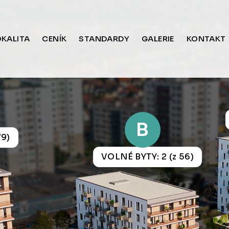
OKALITA
CENÍK
STANDARDY
GALERIE
KONTAKT
B
79)
VOLNÉ BYTY: 2 (z 56)