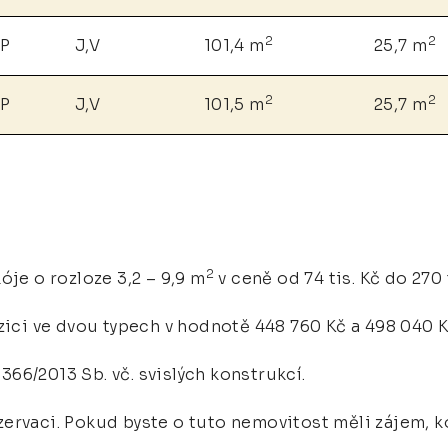
2
2
NP
J,V
101,4 m
25,7 m
2
2
NP
J,V
101,5 m
25,7 m
2
óje o rozloze 3,2 – 9,9 m
v ceně od 74 tis. Kč do 270 
zici ve dvou typech v hodnotě 448 760 Kč a 498 040 K
366/2013 Sb. vč. svislých konstrukcí.
ervaci. Pokud byste o tuto nemovitost měli zájem, k