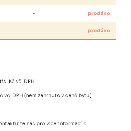
-
prodáno
-
prodáno
tis. Kč vč. DPH.
č vč. DPH (není zahrnuto v ceně bytu).
ontaktujte nás pro více informací o