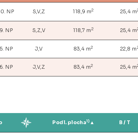
2
10. NP
S,V,Z
118,9 m
25,4 m
2
9. NP
S,Z,V
118,7 m
25,4 m
2
5. NP
J,V
83,4 m
22,8 m
2
6. NP
J,V,Z
83,4 m
25,4 m
1)
o
Podl. plocha
B / T