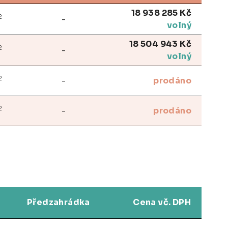
18 938 285 Kč
2
-
volný
18 504 943 Kč
2
-
volný
2
-
prodáno
2
-
prodáno
Předzahrádka
Cena vč. DPH