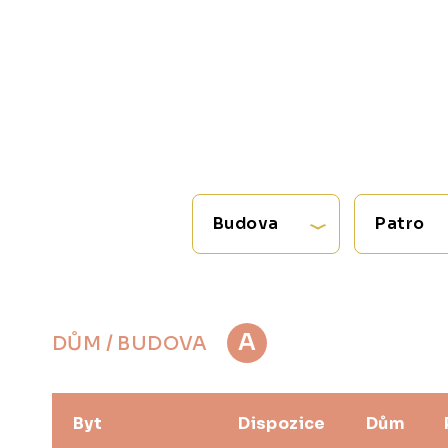
Budova
Patro
A
DŮM / BUDOVA
Byt
Dispozice
Dům