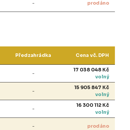
-
prodáno
Předzahrádka
Cena vč. DPH
17 038 048 Kč
-
volný
15 905 847 Kč
-
volný
16 300 112 Kč
-
volný
-
prodáno