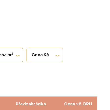
2
cha m
Cena Kč
Předzahrádka
Cena vč. DPH