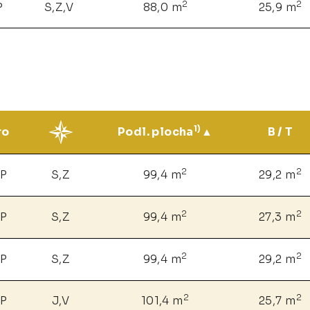
2
2
P
S,Z,V
88,0 m
25,9 m
1)
ro
Podl. plocha
B / T
2
2
NP
S,Z
99,4 m
29,2 m
2
2
NP
S,Z
99,4 m
27,3 m
2
2
NP
S,Z
99,4 m
29,2 m
2
2
NP
J,V
101,4 m
25,7 m