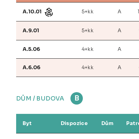
A.10.01
5+kk
A
A.9.01
5+kk
A
A.5.06
4+kk
A
A.6.06
4+kk
A
B
DŮM / BUDOVA
Byt
Dispozice
Dům
Patr