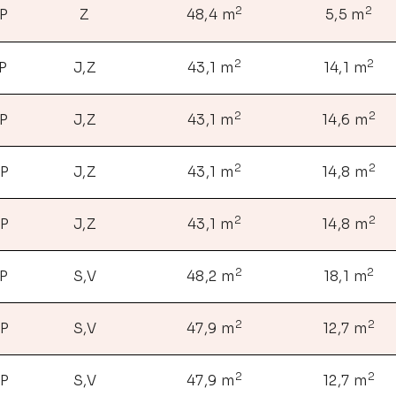
2
2
NP
Z
48,4 m
5,5 m
2
2
NP
J,Z
43,1 m
14,1 m
2
2
NP
J,Z
43,1 m
14,6 m
2
2
NP
J,Z
43,1 m
14,8 m
2
2
NP
J,Z
43,1 m
14,8 m
2
2
NP
S,V
48,2 m
18,1 m
2
2
NP
S,V
47,9 m
12,7 m
2
2
NP
S,V
47,9 m
12,7 m