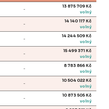
13 875 709 Kč
-
volný
14 140 117 Kč
-
volný
14 244 509 Kč
-
volný
15 499 371 Kč
-
volný
8 783 866 Kč
-
volný
10 504 022 Kč
-
volný
10 873 505 Kč
-
volný