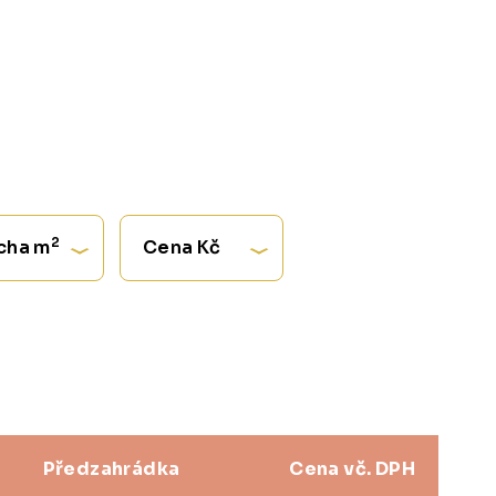
2
cha m
Cena Kč
Předzahrádka
Cena vč. DPH