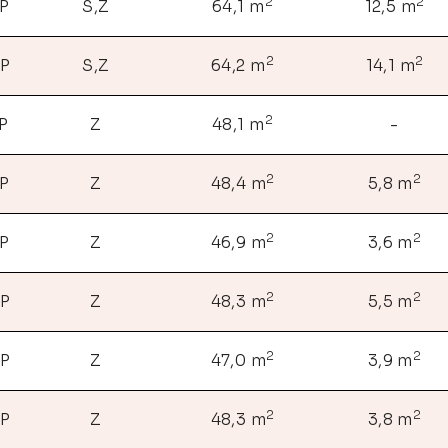
2
2
NP
S,Z
64,1 m
12,5 m
2
2
NP
S,Z
64,2 m
14,1 m
2
NP
Z
48,1 m
-
2
2
NP
Z
48,4 m
5,8 m
2
2
NP
Z
46,9 m
3,6 m
2
2
NP
Z
48,3 m
5,5 m
2
2
NP
Z
47,0 m
3,9 m
2
2
NP
Z
48,3 m
3,8 m