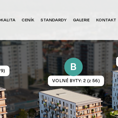
OKALITA
CENÍK
STANDARDY
GALERIE
KONTAKT
B
79)
VOLNÉ BYTY: 2 (z 56)