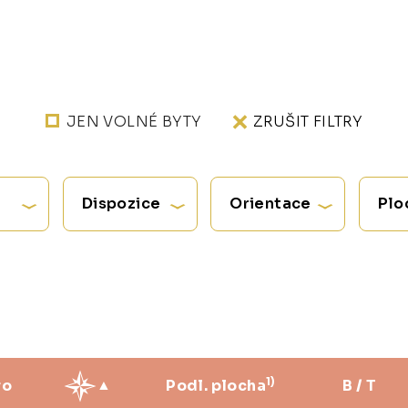
JEN VOLNÉ BYTY
ZRUŠIT FILTRY
Dispozice
Orientace
Plo
1)
ro
Podl. plocha
B / T