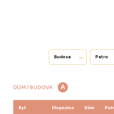
Budova
Patro
A
DŮM / BUDOVA
Byt
Dispozice
Dům
Pat