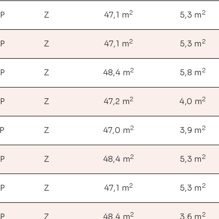
2
2
NP
Z
47,1 m
5,3 m
2
2
NP
Z
47,1 m
5,3 m
2
2
NP
Z
48,4 m
5,8 m
2
2
NP
Z
47,2 m
4,0 m
2
2
NP
Z
47,0 m
3,9 m
2
2
NP
Z
48,4 m
5,3 m
2
2
NP
Z
47,1 m
5,3 m
2
2
NP
Z
48,4 m
3,6 m