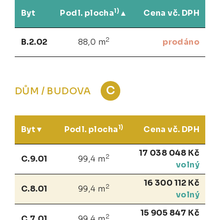
1)
Byt
Podl. plocha
Cena vč. DPH
2
B.2.02
88,0 m
prodáno
C
DŮM / BUDOVA
1)
Byt
Podl. plocha
Cena vč. DPH
17 038 048 Kč
2
C.9.01
99,4 m
volný
16 300 112 Kč
2
C.8.01
99,4 m
volný
15 905 847 Kč
2
C.7.01
99,4 m