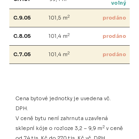
volný
2
C.9.05
101,5 m
prodáno
2
C.8.05
101,4 m
prodáno
2
C.7.05
101,4 m
prodáno
Cena bytové jednotky je uvedena vč.
DPH.
V ceně bytu není zahrnuta uzavřená
2
sklepní kóje o rozloze 3,2 – 9,9 m
v ceně
od 74 tis. Kč do 270 tis. Kč vč. DPH.