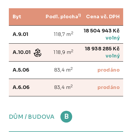
1)
Byt
Podl. plocha
Cena vč. DPH
18 504 943 Kč
2
A.9.01
118,7 m
volný
18 938 285 Kč
2
A.10.01
118,9 m
volný
2
A.5.06
83,4 m
prodáno
2
A.6.06
83,4 m
prodáno
B
DŮM / BUDOVA