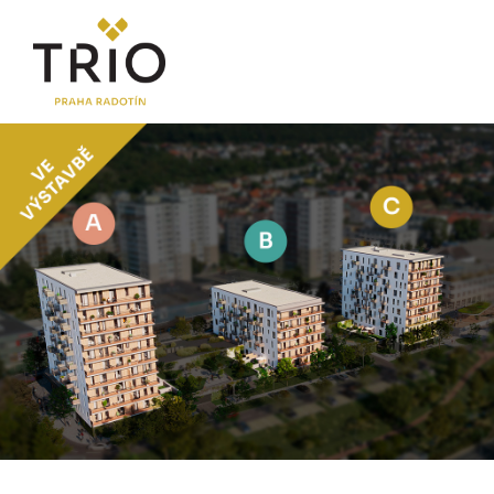
O PROJEKTU
Proč TRIO Radotín
FAQ sekce
Novinky
Postup koupě a financování
LOKALITA
CENÍK
Byty