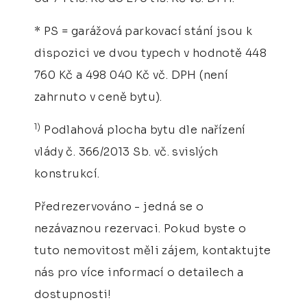
* PS = garážová parkovací stání jsou k
dispozici ve dvou typech v hodnotě 448
760 Kč a 498 040 Kč vč. DPH (není
zahrnuto v ceně bytu).
1)
Podlahová plocha bytu dle nařízení
vlády č. 366/2013 Sb. vč. svislých
konstrukcí.
Předrezervováno - jedná se o
nezávaznou rezervaci. Pokud byste o
tuto nemovitost měli zájem, kontaktujte
nás pro více informací o detailech a
dostupnosti!