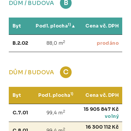
B
DŮM / BUDOVA
1)
Byt
Podl. plocha
Cena vč. DPH
2
B.2.02
88,0 m
prodáno
C
DŮM / BUDOVA
1)
Byt
Podl. plocha
Cena vč. DPH
15 905 847 Kč
2
C.7.01
99,4 m
volný
16 300 112 Kč
2
C.8.01
99,4 m