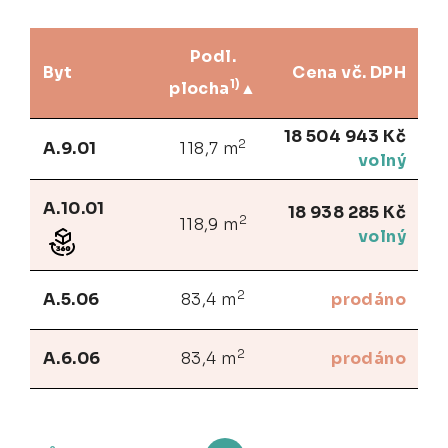
Podl.
Byt
Cena vč. DPH
1)
plocha
18 504 943 Kč
2
A.9.01
118,7 m
volný
A.10.01
18 938 285 Kč
2
118,9 m
volný
2
A.5.06
83,4 m
prodáno
2
A.6.06
83,4 m
prodáno