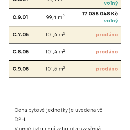
volný
17 038 048 Kč
2
C.9.01
99,4 m
volný
2
C.7.05
101,4 m
prodáno
2
C.8.05
101,4 m
prodáno
2
C.9.05
101,5 m
prodáno
Cena bytové jednotky je uvedena vč.
DPH.
V ceně bytu není zahrnuta uzavřená