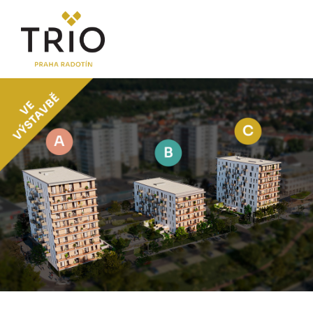
O PROJEKTU
Proč TRIO Radotín
FAQ sekce
Novinky
Postup koupě a financování
LOKALITA
CENÍK
Byty