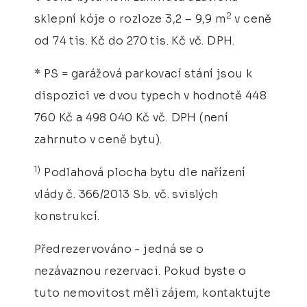
2
sklepní kóje o rozloze 3,2 – 9,9 m
v ceně
od 74 tis. Kč do 270 tis. Kč vč. DPH.
* PS = garážová parkovací stání jsou k
dispozici ve dvou typech v hodnotě 448
760 Kč a 498 040 Kč vč. DPH (není
zahrnuto v ceně bytu).
1)
Podlahová plocha bytu dle nařízení
vlády č. 366/2013 Sb. vč. svislých
konstrukcí.
Předrezervováno - jedná se o
nezávaznou rezervaci. Pokud byste o
tuto nemovitost měli zájem, kontaktujte